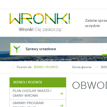
Przejdź do menu.
Przejdź do wyszukiwarki.
Przejdź do treści.
Przejdź do ustawień wielkości czcionki.
Włącz wersję kontrastową strony.
Załatw spra
urzędzie
Sprawy urzędowe
Powróć do:
BIZNES I ROZWÓJ
Strona główna
BIZ
OBWOD
BIZNES I ROZWÓJ
PLAN OGÓLNY MIASTA I
GMINY WRONKI
GMINNY PROGRAM