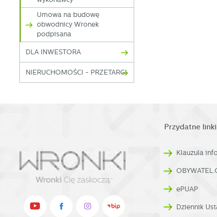
F
Te
Umowa na budowę
w
obwodnicy Wronek
fu
podpisana
Dz
W
fu
DLA INWESTORA
pr
gw
NIERUCHOMOŚCI - PRZETARGI
A
An
po
Co
W
wi
s
Przydatne linki
w
pr
R
co
Klauzula in
Dz
ak
OBYWATEL.
Pr
W
p
pr
ePUAP
p
us
Dziennik Ust
p