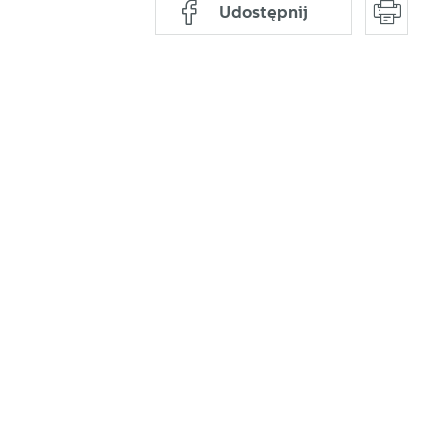
Udostępnij
ać
ej
a