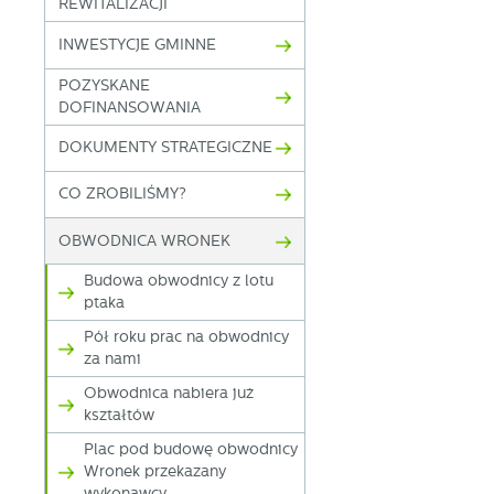
REWITALIZACJI
INWESTYCJE GMINNE
POZYSKANE
DOFINANSOWANIA
DOKUMENTY STRATEGICZNE
U
CO ZROBILIŚMY?
OBWODNICA WRONEK
S
j
Budowa obwodnicy z lotu
ptaka
Pół roku prac na obwodnicy
N
za nami
Ni
i 
Obwodnica nabiera już
kształtów
Pl
W
do
Plac pod budowę obwodnicy
fo
za
Wronek przekazany
wykonawcy