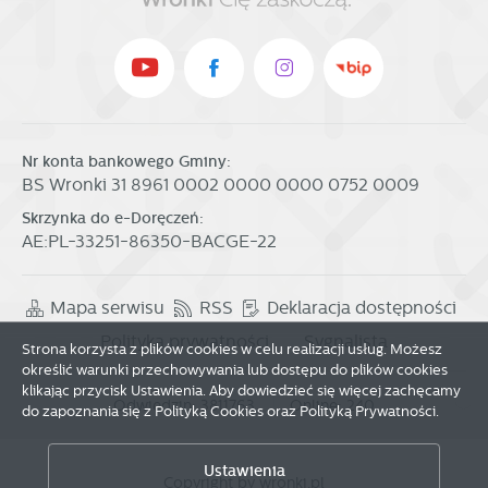
Nr konta bankowego Gminy:
BS Wronki 31 8961 0002 0000 0000 0752 0009
Skrzynka do e-Doręczeń:
AE:PL-33251-86350-BACGE-22
Mapa serwisu
RSS
Deklaracja dostępności
Polityka prywatności
Sygnalista
Strona korzysta z plików cookies w celu realizacji usług. Możesz
Zapisz wybrane
określić warunki przechowywania lub dostępu do plików cookies
klikając przycisk Ustawienia. Aby dowiedzieć się więcej zachęcamy
Odwiedzin: 3811763
Online: 240
do zapoznania się z Polityką Cookies oraz Polityką Prywatności.
Zezwól na wszystkie
Ustawienia
Copyright by wronki.pl