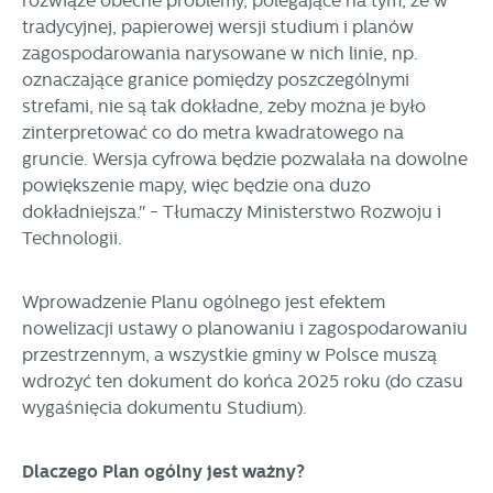
rozwiąże obecne problemy, polegające na tym, że w
Więcej
komunikatów na podstawie analizy Twoich upodobań oraz
tradycyjnej, papierowej wersji studium i planów
Twoich zwyczajów dotyczących przeglądanej witryny
zagospodarowania narysowane w nich linie, np.
internetowej. Treści promocyjne mogą pojawić się na
oznaczające granice pomiędzy poszczególnymi
stronach podmiotów trzecich lub firm będących naszymi
strefami, nie są tak dokładne, żeby można je było
partnerami oraz innych dostawców usług. Firmy te działają
zinterpretować co do metra kwadratowego na
w charakterze pośredników prezentujących nasze treści w
gruncie. Wersja cyfrowa będzie pozwalała na dowolne
postaci wiadomości, ofert, komunikatów mediów
społecznościowych.
powiększenie mapy, więc będzie ona dużo
dokładniejsza." - Tłumaczy Ministerstwo Rozwoju i
Technologii.
Wprowadzenie Planu ogólnego jest efektem
nowelizacji ustawy o planowaniu i zagospodarowaniu
przestrzennym, a wszystkie gminy w Polsce muszą
wdrożyć ten dokument do końca 2025 roku (do czasu
wygaśnięcia dokumentu Studium).
Dlaczego Plan ogólny jest ważny?