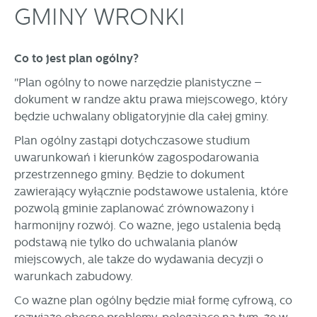
formularzy. Dzięki plikom cookies strona, z której korzystasz,
Funkcjonalne i personalizacyjne
GMINY WRONKI
może działać bez zakłóceń.
Tego typu pliki cookies umożliwiają stronie internetowej
zapamiętanie wprowadzonych przez Ciebie ustawień oraz
Co to jest plan ogólny?
personalizację określonych funkcjonalności czy
prezentowanych treści.
"Plan ogólny to nowe narzędzie planistyczne –
Dzięki tym plikom cookies możemy zapewnić Ci większy
dokument w randze aktu prawa miejscowego, który
Więcej
komfort korzystania z funkcjonalności naszej strony poprzez
będzie uchwalany obligatoryjnie dla całej gminy.
dopasowanie jej do Twoich indywidualnych preferencji.
Wyrażenie zgody na funkcjonalne i personalizacyjne pliki
Plan ogólny zastąpi dotychczasowe studium
Analityczne
cookies gwarantuje dostępność większej ilości funkcji na
uwarunkowań i kierunków zagospodarowania
Analityczne pliki cookies pomagają nam rozwijać się i
stronie.
przestrzennego gminy. Będzie to dokument
dostosowywać do Twoich potrzeb.
zawierający wyłącznie podstawowe ustalenia, które
Cookies analityczne pozwalają na uzyskanie informacji w
Więcej
pozwolą gminie zaplanować zrównoważony i
zakresie wykorzystywania witryny internetowej, miejsca oraz
harmonijny rozwój. Co ważne, jego ustalenia będą
częstotliwości, z jaką odwiedzane są nasze serwisy www.
Dane pozwalają nam na ocenę naszych serwisów
podstawą nie tylko do uchwalania planów
Reklamowe
internetowych pod względem ich popularności wśród
miejscowych, ale także do wydawania decyzji o
Dzięki reklamowym plikom cookies prezentujemy Ci
użytkowników. Zgromadzone informacje są przetwarzane w
warunkach zabudowy.
najciekawsze informacje i aktualności na stronach naszych
formie zanonimizowanej. Wyrażenie zgody na analityczne
partnerów.
pliki cookies gwarantuje dostępność wszystkich
Co ważne plan ogólny będzie miał formę cyfrową, co
funkcjonalności.
Promocyjne pliki cookies służą do prezentowania Ci naszych