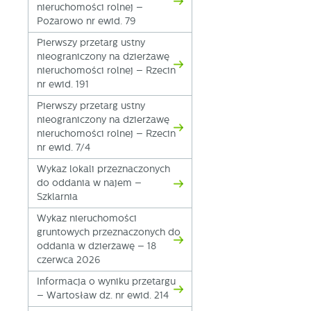
nieruchomości rolnej –
Pożarowo nr ewid. 79
Pierwszy przetarg ustny
nieograniczony na dzierżawę
nieruchomości rolnej – Rzecin
nr ewid. 191
Pierwszy przetarg ustny
nieograniczony na dzierżawę
nieruchomości rolnej – Rzecin
nr ewid. 7/4
U
Wykaz lokali przeznaczonych
do oddania w najem –
Szklarnia
S
j
Wykaz nieruchomości
gruntowych przeznaczonych do
oddania w dzierżawę – 18
N
czerwca 2026
Ni
Informacja o wyniku przetargu
i 
– Wartosław dz. nr ewid. 214
Pl
W
do