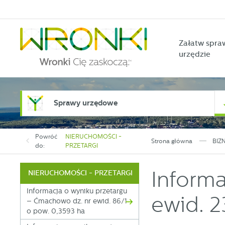
Przejdź do menu.
Przejdź do wyszukiwarki.
Przejdź do treści.
Przejdź do ustawień wielkości czcionki.
Włącz wersję kontrastową strony.
Załatw spra
urzędzie
Sprawy urzędowe
Powróć
NIERUCHOMOŚCI -
Strona główna
BIZ
do:
PRZETARGI
Informa
NIERUCHOMOŚCI - PRZETARGI
Informacja o wyniku przetargu
ewid. 2
– Ćmachowo dz. nr ewid. 86/1
o pow. 0,3593 ha