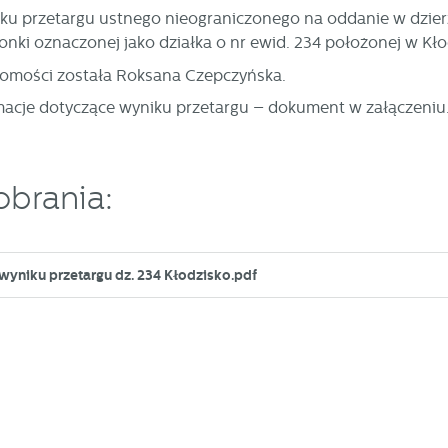
ku przetargu ustnego nieograniczonego na oddanie w dzierż
nki oznaczonej jako działka o nr ewid. 234 położonej w Kło
homości została Roksana Czepczyńska.
acje dotyczące wyniku przetargu – dokument w załączeniu
obrania:
 wyniku przetargu dz. 234 Kłodzisko.pdf