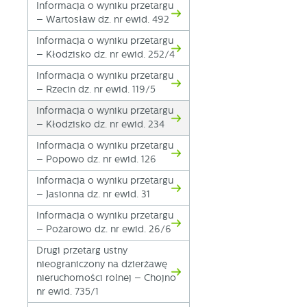
Informacja o wyniku przetargu
fo
– Wartosław dz. nr ewid. 492
za
F
Informacja o wyniku przetargu
Te
– Kłodzisko dz. nr ewid. 252/4
w
Informacja o wyniku przetargu
fu
– Rzecin dz. nr ewid. 119/5
Dz
W
fu
Informacja o wyniku przetargu
pr
– Kłodzisko dz. nr ewid. 234
gw
A
Informacja o wyniku przetargu
An
– Popowo dz. nr ewid. 126
po
Informacja o wyniku przetargu
Co
W
– Jasionna dz. nr ewid. 31
wi
s
Informacja o wyniku przetargu
w
– Pożarowo dz. nr ewid. 26/6
pr
R
co
Dz
Drugi przetarg ustny
ak
nieograniczony na dzierżawę
Pr
nieruchomości rolnej – Chojno
W
p
nr ewid. 735/1
pr