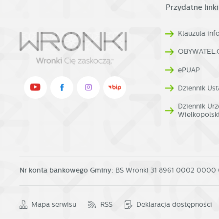
Pr
Przydatne linki
W
p
pr
p
Klauzula in
us
p
OBYWATEL.
ePUAP
Dziennik Ust
Dziennik U
Wielkopolsk
Nr konta bankowego Gminy:
BS Wronki 31 8961 0002 0000
Mapa serwisu
RSS
Deklaracja dostępności