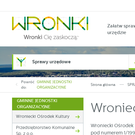
Przejdź do menu.
Przejdź do wyszukiwarki.
Przejdź do treści.
Przejdź do ustawień wielkości czcionki.
Włącz wersję kontrastową strony.
Załatw spra
urzędzie
Sprawy urzędowe
Powróć
GMINNE JEDNOSTKI
Strona główna
SPR
do:
ORGANIZACYJNE
GMINNE JEDNOSTKI
Wroniec
ORGANIZACYJNE
Wroniecki Ośrodek Kultury
Wroniecki Ośrodek 
Przedsiębiorstwo Komunalne
pod numerem 1/199
Sp. z o.o.