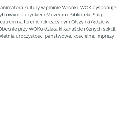
lę animatora kultury w gminie Wronki. WOK dysponuje:
ytkowym budynkiem Muzeum i Biblioteki, Salą
atrem na terenie rekreacyjnym Olszynki (gdzie w
Obecnie przy WOKu działa kilkanaście różnych sekcji,
uświetnia uroczystości państwowe, kościelne, imprezy
ać
ej