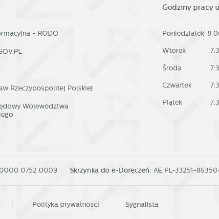
omocyjne pliki cookies służą do prezentowania Ci naszych komunikatów na
Godziny pracy 
ięcej
odstawie analizy Twoich upodobań oraz Twoich zwyczajów dotyczących
zeglądanej witryny internetowej. Treści promocyjne mogą pojawić się na stronac
odmiotów trzecich lub firm będących naszymi partnerami oraz innych dostawców
formacyjna - RODO
Poniedziałek
8:0
ług. Firmy te działają w charakterze pośredników prezentujących nasze treści w
ostaci wiadomości, ofert, komunikatów mediów społecznościowych.
Wtorek
7:
GOV.PL
Środa
7:
Czwartek
7:
aw Rzeczypospolitej Polskiej
Piątek
7:
rzędowy Województwa
iego
 0000 0752 0009
Skrzynka do e-Doręczeń:
AE:PL-33251-8635
Polityka prywatności
Sygnalista