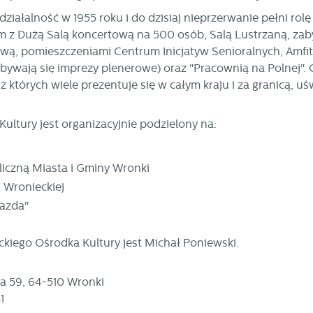
ziałalność w 1955 roku i do dzisiaj nieprzerwanie pełni ro
z Dużą Salą koncertową na 500 osób, Salą Lustrzaną, zab
, pomieszczeniami Centrum Inicjatyw Senioralnych, Amfite
bywają się imprezy plenerowe) oraz "Pracownią na Polnej". 
z których wiele prezentuje się w całym kraju i za granicą, 
ultury jest organizacyjnie podzielony na:
liczną Miasta i Gminy Wronki
Wronieckiej
stawienia
iazda"
zanujemy Twoją prywatność. Możesz zmienić ustawienia cookies lub zaakceptow
kiego Ośrodka Kultury jest Michał Poniewski.
e wszystkie. W dowolnym momencie możesz dokonać zmiany swoich ustawień.
ka 59, 64-510 Wronki
iezbędne
1
ezbędne pliki cookies służą do prawidłowego funkcjonowania strony internetow