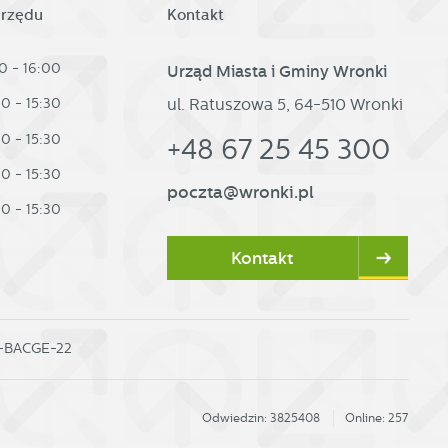
urzędu
Kontakt
h
0 - 16:00
Urząd Miasta i Gminy Wronki
ul. Ratuszowa 5, 64-510 Wronki
30 - 15:30
30 - 15:30
+48 67 25 45 300
30 - 15:30
poczta@wronki.pl
30 - 15:30
Kontakt
0-BACGE-22
Odwiedzin: 3825408
Online: 257