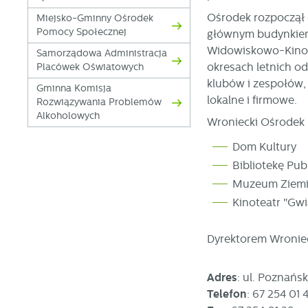
Ośrodek rozpoczął d
Miejsko-Gminny Ośrodek
Pomocy Społecznej
głównym budynkiem 
Widowiskowo-Kinową
Samorządowa Administracja
okresach letnich od
Placówek Oświatowych
klubów i zespołów, 
Gminna Komisja
lokalne i firmowe.
Rozwiązywania Problemów
Alkoholowych
Wroniecki Ośrodek K
Dom Kultury
Bibliotekę Pub
Muzeum Ziemi 
U
Kinoteatr "Gw
S
Dyrektorem Wroniec
j
Adres
: ul. Poznańs
N
Telefon
: 67 254 01 4
Ni