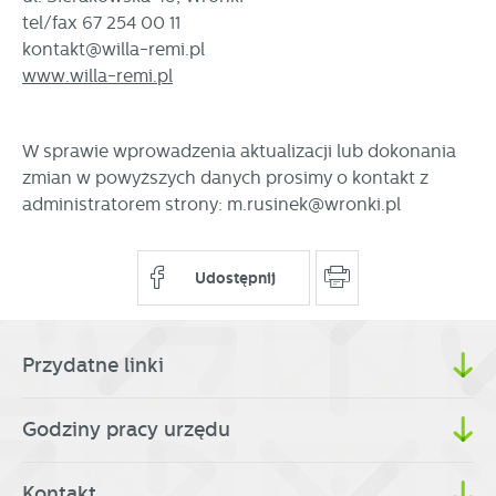
partnerami oraz innych dostawców usług. Firmy te działają
tel/fax 67 254 00 11
w charakterze pośredników prezentujących nasze treści w
kontakt@willa-remi.pl
postaci wiadomości, ofert, komunikatów mediów
społecznościowych.
www.willa-remi.pl
W sprawie wprowadzenia aktualizacji lub dokonania
zmian w powyższych danych prosimy o kontakt z
administratorem strony: m.rusinek@wronki.pl
Udostępnij
Przydatne linki
Godziny pracy urzędu
Kontakt