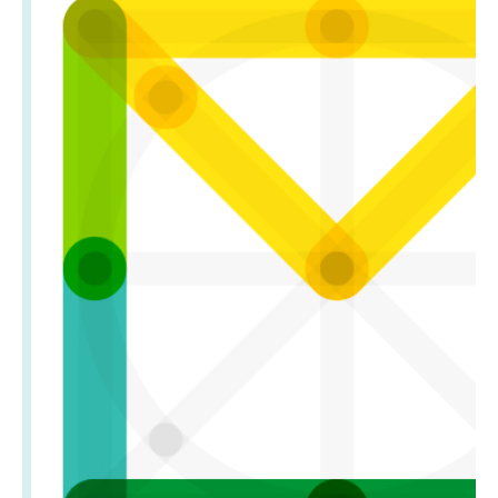
stronach podmiotów trzecich lub firm będących naszymi
partnerami oraz innych dostawców usług. Firmy te działają
w charakterze pośredników prezentujących nasze treści w
postaci wiadomości, ofert, komunikatów mediów
społecznościowych.