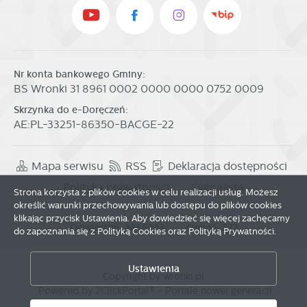
Nr konta bankowego Gminy:
BS Wronki 31 8961 0002 0000 0000 0752 0009
Skrzynka do e-Doręczeń:
AE:PL-33251-86350-BACGE-22
Mapa serwisu
RSS
Deklaracja dostępności
Polityka prywatności
Sygnalista
Strona korzysta z plików cookies w celu realizacji usług. Możesz
określić warunki przechowywania lub dostępu do plików cookies
klikając przycisk Ustawienia. Aby dowiedzieć się więcej zachęcamy
Odwiedzin: 3868983
Online: 227
do zapoznania się z Polityką Cookies oraz Polityką Prywatności.
Zapisz wybrane
Ustawienia
Copyright by wronki.pl
Powered by
2ClickPortal®
- Portale nowej generacji
Zezwól na wszystkie