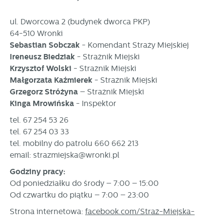
prezentowanych treści.
Dzięki tym plikom cookies możemy zapewnić Ci większy
Więcej
ul. Dworcowa 2 (budynek dworca PKP)
komfort korzystania z funkcjonalności naszej strony poprzez
64-510 Wronki
dopasowanie jej do Twoich indywidualnych preferencji.
Sebastian Sobczak
- Komendant Straży Miejskiej
Wyrażenie zgody na funkcjonalne i personalizacyjne pliki
Analityczne
cookies gwarantuje dostępność większej ilości funkcji na
Ireneusz Biedziak
- Strażnik Miejski
Analityczne pliki cookies pomagają nam rozwijać się i
stronie.
Krzysztof Wolski
- Strażnik Miejski
dostosowywać do Twoich potrzeb.
Małgorzata Kaźmierek
- Strażnik Miejski
Cookies analityczne pozwalają na uzyskanie informacji w
Grzegorz Stróżyna
– Strażnik Miejski
Więcej
zakresie wykorzystywania witryny internetowej, miejsca oraz
Kinga Mrowińska
- Inspektor
częstotliwości, z jaką odwiedzane są nasze serwisy www.
Dane pozwalają nam na ocenę naszych serwisów
tel. 67 254 53 26
Reklamowe
internetowych pod względem ich popularności wśród
tel. 67 254 03 33
Dzięki reklamowym plikom cookies prezentujemy Ci
użytkowników. Zgromadzone informacje są przetwarzane w
tel. mobilny do patrolu 660 662 213
najciekawsze informacje i aktualności na stronach naszych
formie zanonimizowanej. Wyrażenie zgody na analityczne
email: strazmiejska@wronki.pl
partnerów.
pliki cookies gwarantuje dostępność wszystkich
funkcjonalności.
Promocyjne pliki cookies służą do prezentowania Ci naszych
Godziny pracy:
Więcej
komunikatów na podstawie analizy Twoich upodobań oraz
Od poniedziałku do środy – 7:00 – 15:00
Twoich zwyczajów dotyczących przeglądanej witryny
Od czwartku do piątku – 7:00 – 23:00
internetowej. Treści promocyjne mogą pojawić się na
stronach podmiotów trzecich lub firm będących naszymi
Strona internetowa:
facebook.com/Straż-Miejska-