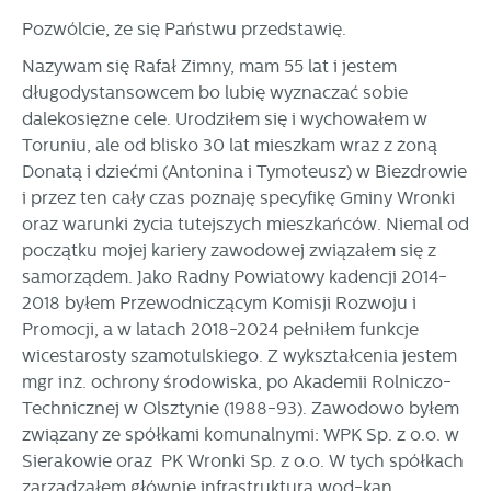
partnerami oraz innych dostawców usług. Firmy te działają
Pozwólcie, że się Państwu przedstawię.
w charakterze pośredników prezentujących nasze treści w
postaci wiadomości, ofert, komunikatów mediów
Nazywam się Rafał Zimny, mam 55 lat i jestem
społecznościowych.
długodystansowcem bo lubię wyznaczać sobie
dalekosiężne cele. Urodziłem się i wychowałem w
Toruniu, ale od blisko 30 lat mieszkam wraz z żoną
Donatą i dziećmi (Antonina i Tymoteusz) w Biezdrowie
i przez ten cały czas poznaję specyfikę Gminy Wronki
oraz warunki życia tutejszych mieszkańców. Niemal od
początku mojej kariery zawodowej związałem się z
samorządem. Jako Radny Powiatowy kadencji 2014-
2018 byłem Przewodniczącym Komisji Rozwoju i
Promocji, a w latach 2018-2024 pełniłem funkcje
wicestarosty szamotulskiego. Z wykształcenia jestem
mgr inż. ochrony środowiska, po Akademii Rolniczo-
Technicznej w Olsztynie (1988-93). Zawodowo byłem
związany ze spółkami komunalnymi: WPK Sp. z o.o. w
Sierakowie oraz PK Wronki Sp. z o.o. W tych spółkach
zarządzałem głównie infrastrukturą wod-kan.