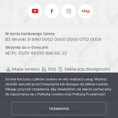
Nr konta bankowego Gminy:
BS Wronki 31 8961 0002 0000 0000 0752 0009
Skrzynka do e-Doręczeń:
AE:PL-33251-86350-BACGE-22
Mapa serwisu
RSS
Deklaracja dostępności
Polityka prywatności
Sygnalista
Strona korzysta z plików cookies w celu realizacji usług. Możesz
określić warunki przechowywania lub dostępu do plików cookies
klikając przycisk Ustawienia. Aby dowiedzieć się więcej zachęcamy
Odwiedzin: 3805403
Online: 213
do zapoznania się z Polityką Cookies oraz Polityką Prywatności.
Zapisz wybrane
Ustawienia
Copyright by wronki.pl
Powered by
2ClickPortal®
- Portale nowej generacji