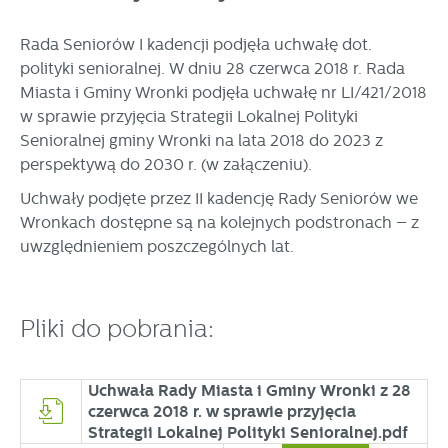
prezentowanych treści.
Dzięki tym plikom cookies możemy zapewnić Ci większy
Więcej
Rada Seniorów I kadencji podjęła uchwałę dot.
komfort korzystania z funkcjonalności naszej strony poprzez
polityki senioralnej. W dniu 28 czerwca 2018 r. Rada
dopasowanie jej do Twoich indywidualnych preferencji.
Miasta i Gminy Wronki podjęła uchwałę nr LI/421/2018
Wyrażenie zgody na funkcjonalne i personalizacyjne pliki
Analityczne
cookies gwarantuje dostępność większej ilości funkcji na
w sprawie przyjęcia Strategii Lokalnej Polityki
Analityczne pliki cookies pomagają nam rozwijać się i
stronie.
Senioralnej gminy Wronki na lata 2018 do 2023 z
dostosowywać do Twoich potrzeb.
perspektywą do 2030 r. (w załączeniu).
Cookies analityczne pozwalają na uzyskanie informacji w
Więcej
Uchwały podjęte przez II kadencję Rady Seniorów we
zakresie wykorzystywania witryny internetowej, miejsca oraz
Wronkach dostępne są na kolejnych podstronach – z
częstotliwości, z jaką odwiedzane są nasze serwisy www.
Dane pozwalają nam na ocenę naszych serwisów
uwzględnieniem poszczególnych lat.
Reklamowe
internetowych pod względem ich popularności wśród
Dzięki reklamowym plikom cookies prezentujemy Ci
użytkowników. Zgromadzone informacje są przetwarzane w
najciekawsze informacje i aktualności na stronach naszych
formie zanonimizowanej. Wyrażenie zgody na analityczne
Pliki do pobrania:
partnerów.
pliki cookies gwarantuje dostępność wszystkich
funkcjonalności.
Promocyjne pliki cookies służą do prezentowania Ci naszych
Więcej
komunikatów na podstawie analizy Twoich upodobań oraz
Uchwała Rady Miasta i Gminy Wronki z 28
Twoich zwyczajów dotyczących przeglądanej witryny
czerwca 2018 r. w sprawie przyjęcia
internetowej. Treści promocyjne mogą pojawić się na
stronach podmiotów trzecich lub firm będących naszymi
Strategii Lokalnej Polityki Senioralnej.pdf