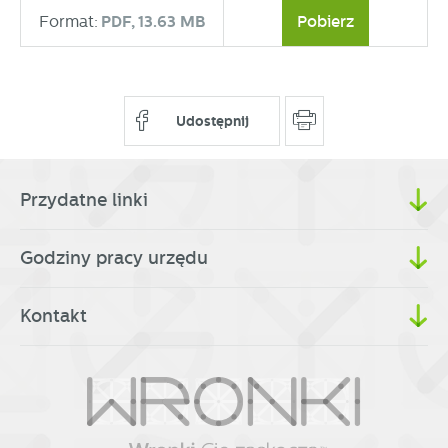
partnerami oraz innych dostawców usług. Firmy te działają
Format:
PDF,
13.63 MB
Pobierz
w charakterze pośredników prezentujących nasze treści w
postaci wiadomości, ofert, komunikatów mediów
społecznościowych.
Udostępnij
Przydatne linki
Godziny pracy urzędu
Kontakt