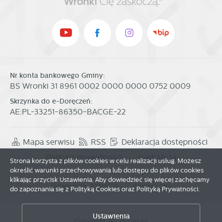
Nr konta bankowego Gminy:
BS Wronki 31 8961 0002 0000 0000 0752 0009
Skrzynka do e-Doręczeń:
AE:PL-33251-86350-BACGE-22
Mapa serwisu
RSS
Deklaracja dostępności
Polityka prywatności
Sygnalista
Strona korzysta z plików cookies w celu realizacji usług. Możesz
określić warunki przechowywania lub dostępu do plików cookies
klikając przycisk Ustawienia. Aby dowiedzieć się więcej zachęcamy
Odwiedzin: 3780691
Online: 283
do zapoznania się z Polityką Cookies oraz Polityką Prywatności.
Zapisz wybrane
Ustawienia
Copyright by wronki.pl