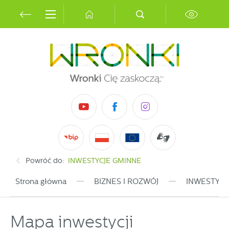
Przejdź do menu.
Przejdź do wyszukiwarki.
Przejdź do treści.
Przejdź do ustawień wielkości czcionki.
Włącz wersję kontrastową strony.
Ustawienia
Szanujemy Twoją prywatność. Możesz zmienić ustawienia
cookies lub zaakceptować je wszystkie. W dowolnym
momencie możesz dokonać zmiany swoich ustawień.
Niezbędne
Niezbędne pliki cookies służą do prawidłowego
funkcjonowania strony internetowej i umożliwiają Ci
komfortowe korzystanie z oferowanych przez nas usług.
Pliki cookies odpowiadają na podejmowane przez Ciebie
Więcej
działania w celu m.in. dostosowania Twoich ustawień
Powróć do:
INWESTYCJE GMINNE
preferencji prywatności, logowania czy wypełniania
formularzy. Dzięki plikom cookies strona, z której korzystasz,
Strona główna
BIZNES I ROZWÓJ
INWESTYCJ
Funkcjonalne i personalizacyjne
może działać bez zakłóceń.
Tego typu pliki cookies umożliwiają stronie internetowej
zapamiętanie wprowadzonych przez Ciebie ustawień oraz
Mapa inwestycji
personalizację określonych funkcjonalności czy