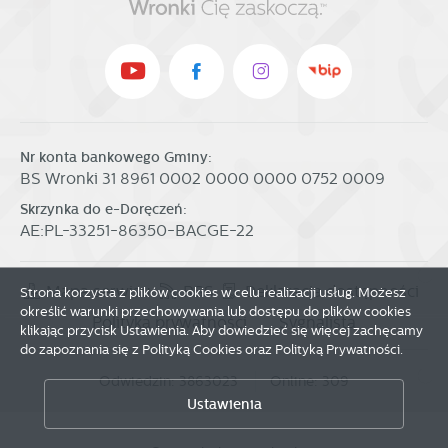
Nr konta bankowego Gminy:
BS Wronki 31 8961 0002 0000 0000 0752 0009
Skrzynka do e-Doręczeń:
AE:PL-33251-86350-BACGE-22
Mapa serwisu
RSS
Deklaracja dostępności
Strona korzysta z plików cookies w celu realizacji usług. Możesz
określić warunki przechowywania lub dostępu do plików cookies
Zapisz wybrane
Polityka prywatności
Sygnalista
klikając przycisk Ustawienia. Aby dowiedzieć się więcej zachęcamy
do zapoznania się z Polityką Cookies oraz Polityką Prywatności.
Zezwól na wszystkie
Odwiedzin: 3863023
Online: 309
Ustawienia