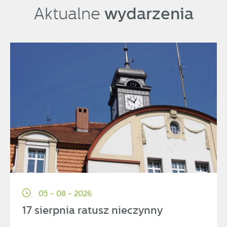
komunikatów na podstawie analizy Twoich upodobań oraz
wydarzenia
Aktualne
Twoich zwyczajów dotyczących przeglądanej witryny
internetowej. Treści promocyjne mogą pojawić się na
stronach podmiotów trzecich lub firm będących naszymi
partnerami oraz innych dostawców usług. Firmy te działają
w charakterze pośredników prezentujących nasze treści w
postaci wiadomości, ofert, komunikatów mediów
społecznościowych.
05 - 08 - 2026
17 sierpnia ratusz nieczynny