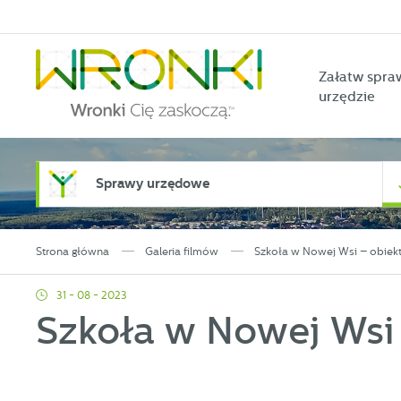
Przejdź do menu.
Przejdź do wyszukiwarki.
Przejdź do treści.
Przejdź do ustawień wielkości czcionki.
Włącz wersję kontrastową strony.
Załatw spra
urzędzie
Sprawy urzędowe
Strona główna
Galeria filmów
Szkoła w Nowej Wsi – obiekt
31 - 08 - 2023
Szkoła w Nowej Wsi 