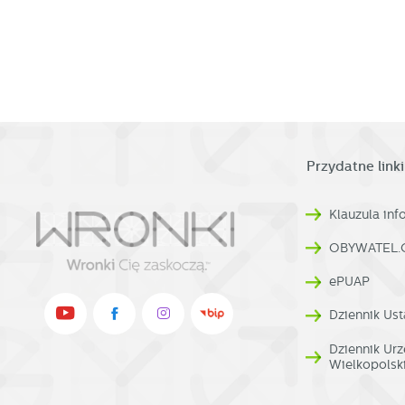
w
pr
R
co
Dz
ak
Pr
W
p
pr
p
us
p
Przydatne linki
Klauzula in
OBYWATEL.
ePUAP
Dziennik Ust
Dziennik U
Wielkopolsk