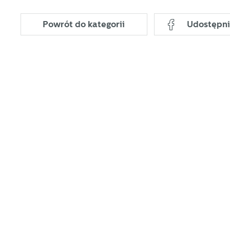
Powrót
do kategorii
Udostępni
U
S
j