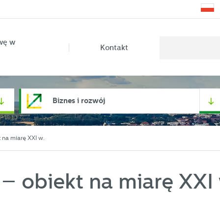
wę w
Kontakt
Biznes i rozwój
 na miarę XXI w.
– obiekt na miarę XXI 