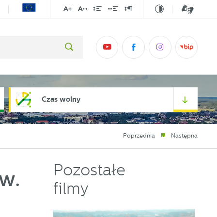
Czas wolny
Poprzednia
Następna
Pozostałe
w.
filmy