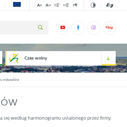
Czas wolny
zu odpadów
dów
się według harmonogramu ustalonego przez firmy,