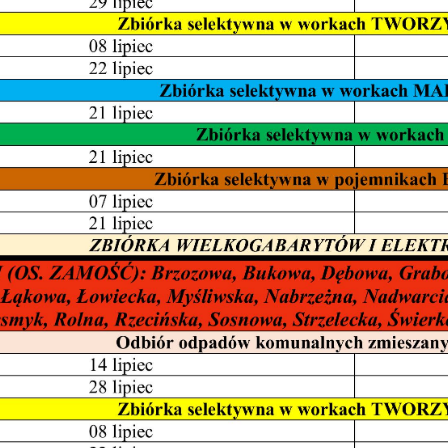
odmiotów trzecich lub firm będących naszymi partnerami oraz innych dostawców
ług. Firmy te działają w charakterze pośredników prezentujących nasze treści w
ostaci wiadomości, ofert, komunikatów mediów społecznościowych.