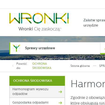
Przejdź do menu.
Przejdź do wyszukiwarki.
Przejdź do treści.
Przejdź do ustawień wielkości czcionki.
Włącz wersję kontrastową strony.
Załatw spra
urzędzie
Sprawy urzędowe
Powróć
OCHRONA
Strona główna
SPR
do:
ŚRODOWISKA
Harmo
OCHRONA ŚRODOWISKA
Harmonogram wywozu
odpadów
Zgodnie z obowiąz
Gospodarka odpadami
które obsługują sys