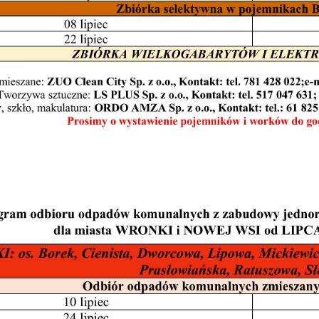
stawienia
zanujemy Twoją prywatność. Możesz zmienić ustawienia cookies lub zaakceptow
e wszystkie. W dowolnym momencie możesz dokonać zmiany swoich ustawień.
iezbędne
ezbędne pliki cookies służą do prawidłowego funkcjonowania strony internetow
umożliwiają Ci komfortowe korzystanie z oferowanych przez nas usług.
iki cookies odpowiadają na podejmowane przez Ciebie działania w celu m.in.
ięcej
stosowania Twoich ustawień preferencji prywatności, logowania czy wypełniani