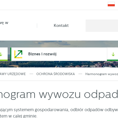
wę w
Kontakt
Biznes i rozwój
AWY URZĘDOWE
OCHRONA ŚRODOWISKA
Harmonogram wywo
nogram wywozu odpa
ującym systemem gospodarowania, odbiór odpadów odbywa 
tem w całej gminie.