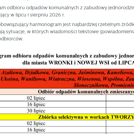
am odbioru odpadów komunalnych z zabudowy jednorodzinne
ący w lipcu i sierpniu 2026 r.
bowiązujący harmonogram jest najbardziej rzetelnym źród
ą sytuacje, w których wiadomości tekstowe (powiadomienia 
odbiorców.