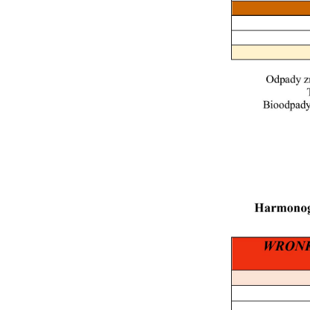
U
S
j
N
Ni
i 
Pl
W
do