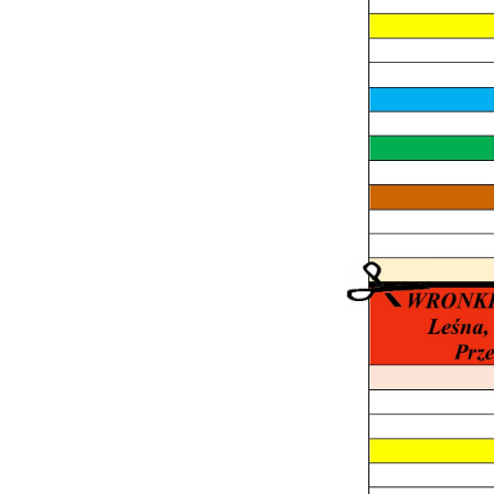
p
us
p