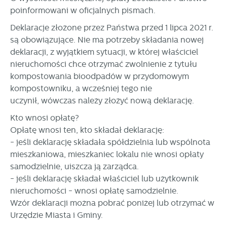
partnerami oraz innych dostawców usług. Firmy te działają
poinformowani w oficjalnych pismach.
w charakterze pośredników prezentujących nasze treści w
Deklaracje złożone przez Państwa przed 1 lipca 2021 r.
postaci wiadomości, ofert, komunikatów mediów
społecznościowych.
są obowiązujące. Nie ma potrzeby składania nowej
deklaracji, z wyjątkiem sytuacji, w której właściciel
nieruchomości chce otrzymać zwolnienie z tytułu
kompostowania bioodpadów w przydomowym
kompostowniku, a wcześniej tego nie
uczynił, wówczas należy złożyć nową deklarację.
Kto wnosi opłatę?
Opłatę wnosi ten, kto składał deklarację:
- jeśli deklarację składała spółdzielnia lub wspólnota
mieszkaniowa, mieszkaniec lokalu nie wnosi opłaty
samodzielnie, uiszcza ją zarządca.
- jeśli deklarację składał właściciel lub użytkownik
nieruchomości - wnosi opłatę samodzielnie.
Wzór deklaracji można pobrać poniżej lub otrzymać w
Urzędzie Miasta i Gminy.