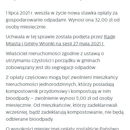
prezentowanych treści.
Dzięki tym plikom cookies możemy zapewnić Ci większy
1 lipca 2021 r. weszła w życie nowa stawka opłaty za
Więcej
komfort korzystania z funkcjonalności naszej strony poprzez
gospodarowanie odpadami. Wynosi ona 32,00 zł od
dopasowanie jej do Twoich indywidualnych preferencji.
osoby miesięcznie.
Wyrażenie zgody na funkcjonalne i personalizacyjne pliki
Analityczne
Uchwała w tej sprawie została podjęta przez
Radę
cookies gwarantuje dostępność większej ilości funkcji na
Analityczne pliki cookies pomagają nam rozwijać się i
stronie.
Miasta i Gminy Wronki na sesji 27 maja 2021 r.
dostosowywać do Twoich potrzeb.
Właściciel nieruchomości zgodnie z ustawą o
Cookies analityczne pozwalają na uzyskanie informacji w
Więcej
utrzymaniu czystości i porządku w gminach
zakresie wykorzystywania witryny internetowej, miejsca oraz
zobowiązany jest do segregacji odpadów.
częstotliwości, z jaką odwiedzane są nasze serwisy www.
Dane pozwalają nam na ocenę naszych serwisów
Reklamowe
Z opłaty częściowo mogą być zwolnieni mieszkańcy
internetowych pod względem ich popularności wśród
nieruchomości jednorodzinnych, którzy posiadają
Dzięki reklamowym plikom cookies prezentujemy Ci
użytkowników. Zgromadzone informacje są przetwarzane w
kompostownik przydomowy i kompostują w nim
najciekawsze informacje i aktualności na stronach naszych
formie zanonimizowanej. Wyrażenie zgody na analityczne
partnerów.
pliki cookies gwarantuje dostępność wszystkich
bioodpady – zwolnienie wynosi 5,00 zł od osoby
funkcjonalności.
Promocyjne pliki cookies służą do prezentowania Ci naszych
miesięcznie. Od mieszkańców, którzy zadeklarowali
Więcej
komunikatów na podstawie analizy Twoich upodobań oraz
wcześniej, bądź zadeklarują kompostowanie, nie będą
Twoich zwyczajów dotyczących przeglądanej witryny
odbierane bioodpady.
internetowej. Treści promocyjne mogą pojawić się na
stronach podmiotów trzecich lub firm będących naszymi
O wysokości miesięcznej opłaty zostaliście Państwo