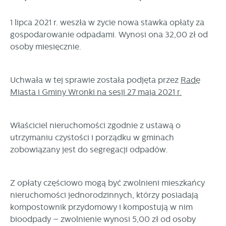
Tego typu pliki cookies umożliwiają stronie internetowej
zapamiętanie wprowadzonych przez Ciebie ustawień oraz
1 lipca 2021 r. weszła w życie nowa stawka opłaty za
personalizację określonych funkcjonalności czy
gospodarowanie odpadami. Wynosi ona 32,00 zł od
prezentowanych treści.
osoby miesięcznie.
Dzięki tym plikom cookies możemy zapewnić Ci większy
Więcej
komfort korzystania z funkcjonalności naszej strony poprzez
Uchwała w tej sprawie została podjęta przez
Radę
dopasowanie jej do Twoich indywidualnych preferencji.
Wyrażenie zgody na funkcjonalne i personalizacyjne pliki
Miasta i Gminy Wronki na sesji 27 maja 2021 r.
Analityczne
cookies gwarantuje dostępność większej ilości funkcji na
Analityczne pliki cookies pomagają nam rozwijać się i
stronie.
dostosowywać do Twoich potrzeb.
Właściciel nieruchomości zgodnie z ustawą o
utrzymaniu czystości i porządku w gminach
Cookies analityczne pozwalają na uzyskanie informacji w
zobowiązany jest do segregacji odpadów.
Więcej
zakresie wykorzystywania witryny internetowej, miejsca oraz
częstotliwości, z jaką odwiedzane są nasze serwisy www.
Dane pozwalają nam na ocenę naszych serwisów
Reklamowe
Z opłaty częściowo mogą być zwolnieni mieszkańcy
internetowych pod względem ich popularności wśród
nieruchomości jednorodzinnych, którzy posiadają
Dzięki reklamowym plikom cookies prezentujemy Ci
użytkowników. Zgromadzone informacje są przetwarzane w
kompostownik przydomowy i kompostują w nim
najciekawsze informacje i aktualności na stronach naszych
formie zanonimizowanej. Wyrażenie zgody na analityczne
partnerów.
bioodpady – zwolnienie wynosi 5,00 zł od osoby
pliki cookies gwarantuje dostępność wszystkich