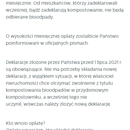
funkcjonalności.
miesięcznie. Od mieszkańców, którzy zadeklarowali
Promocyjne pliki cookies służą do prezentowania Ci naszych
wcześniej, bądź zadeklarują kompostowanie, nie będą
Więcej
komunikatów na podstawie analizy Twoich upodobań oraz
odbierane bioodpady.
Twoich zwyczajów dotyczących przeglądanej witryny
internetowej. Treści promocyjne mogą pojawić się na
stronach podmiotów trzecich lub firm będących naszymi
O wysokości miesięcznej opłaty zostaliście Państwo
partnerami oraz innych dostawców usług. Firmy te działają
poinformowani w oficjalnych pismach.
w charakterze pośredników prezentujących nasze treści w
postaci wiadomości, ofert, komunikatów mediów
społecznościowych.
Deklaracje złożone przez Państwa przed 1 lipca 2021 r.
są obowiązujące. Nie ma potrzeby składania nowej
deklaracji, z wyjątkiem sytuacji, w której właściciel
nieruchomości chce otrzymać zwolnienie z tytułu
kompostowania bioodpadów w przydomowym
kompostowniku, a wcześniej tego nie
uczynił, wówczas należy złożyć nową deklarację.
Kto wnosi opłatę?