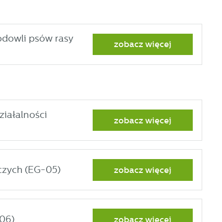
odowli psów rasy
zobacz więcej
ziałalności
zobacz więcej
ać
czych (EG-05)
zobacz więcej
ej
06)
zobacz więcej
a