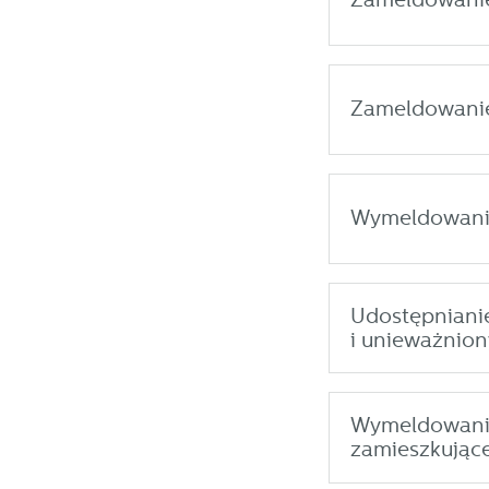
p
us
p
Zameldowanie 
Wymeldowanie
Udostępnianie
i unieważnio
Wymeldowanie
zamieszkujące