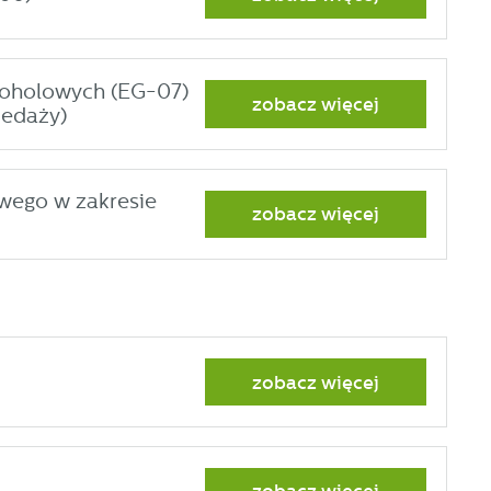
koholowych (EG-07)
zobacz więcej
zedaży)
wego w zakresie
zobacz więcej
d
zobacz więcej
h