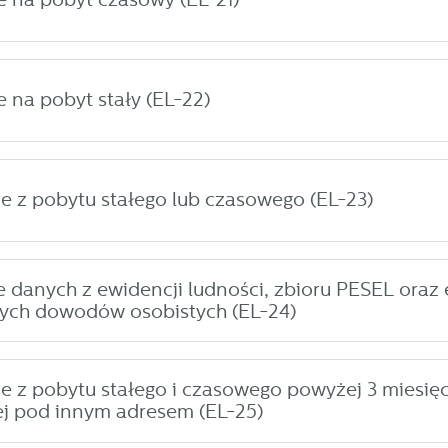
odmiotów trzecich lub firm będących naszymi partnerami oraz innych dostawców
ług. Firmy te działają w charakterze pośredników prezentujących nasze treści w
ostaci wiadomości, ofert, komunikatów mediów społecznościowych.
na pobyt stały (EL-22)
 z pobytu stałego lub czasowego (EL-23)
 danych z ewidencji ludności, zbioru PESEL oraz
nych dowodów osobistych (EL-24)
 z pobytu stałego i czasowego powyżej 3 miesię
j pod innym adresem (EL-25)