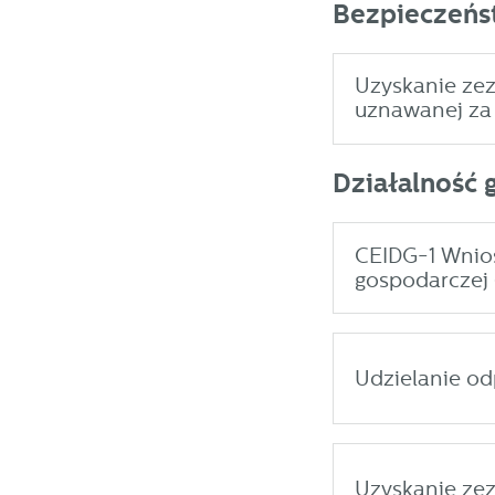
Bezpieczeńs
Uzyskanie ze
uznawanej za
Działalność 
U
CEIDG-1 Wniose
gospodarczej 
S
j
Udzielanie o
N
Ni
i 
Pl
W
Uzyskanie ze
do