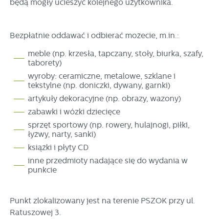
będą mogły ucieszyć kolejnego użytkownika.
partnerami oraz innych dostawców usług. Firmy te działają
w charakterze pośredników prezentujących nasze treści w
postaci wiadomości, ofert, komunikatów mediów
Bezpłatnie oddawać i odbierać możecie, m.in.:
społecznościowych.
meble (np. krzesła, tapczany, stoły, biurka, szafy,
taborety)
wyroby: ceramiczne, metalowe, szklane i
tekstylne (np. doniczki, dywany, garnki)
artykuły dekoracyjne (np. obrazy, wazony)
zabawki i wózki dziecięce
sprzęt sportowy (np. rowery, hulajnogi, piłki,
łyżwy, narty, sanki)
książki i płyty CD
inne przedmioty nadające się do wydania w
punkcie
Punkt zlokalizowany jest na terenie PSZOK przy ul.
Ratuszowej 3.