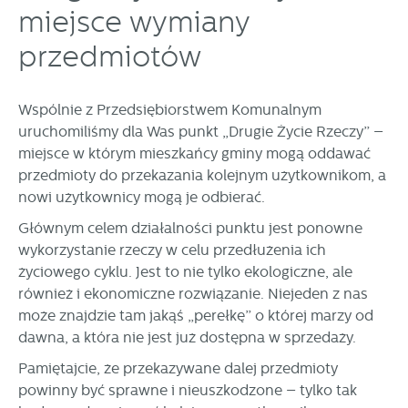
personalizację określonych funkcjonalności czy
miejsce wymiany
prezentowanych treści.
Dzięki tym plikom cookies możemy zapewnić Ci większy
przedmiotów
Więcej
komfort korzystania z funkcjonalności naszej strony poprzez
dopasowanie jej do Twoich indywidualnych preferencji.
Wyrażenie zgody na funkcjonalne i personalizacyjne pliki
Wspólnie z Przedsiębiorstwem Komunalnym
Analityczne
cookies gwarantuje dostępność większej ilości funkcji na
uruchomiliśmy dla Was punkt „Drugie Życie Rzeczy” –
Analityczne pliki cookies pomagają nam rozwijać się i
stronie.
miejsce w którym mieszkańcy gminy mogą oddawać
dostosowywać do Twoich potrzeb.
przedmioty do przekazania kolejnym użytkownikom, a
Cookies analityczne pozwalają na uzyskanie informacji w
Więcej
nowi użytkownicy mogą je odbierać.
zakresie wykorzystywania witryny internetowej, miejsca oraz
częstotliwości, z jaką odwiedzane są nasze serwisy www.
Głównym celem działalności punktu jest ponowne
Dane pozwalają nam na ocenę naszych serwisów
Reklamowe
wykorzystanie rzeczy w celu przedłużenia ich
internetowych pod względem ich popularności wśród
życiowego cyklu. Jest to nie tylko ekologiczne, ale
Dzięki reklamowym plikom cookies prezentujemy Ci
użytkowników. Zgromadzone informacje są przetwarzane w
najciekawsze informacje i aktualności na stronach naszych
formie zanonimizowanej. Wyrażenie zgody na analityczne
również i ekonomiczne rozwiązanie. Niejeden z nas
partnerów.
pliki cookies gwarantuje dostępność wszystkich
może znajdzie tam jakąś „perełkę” o której marzy od
funkcjonalności.
Promocyjne pliki cookies służą do prezentowania Ci naszych
dawna, a która nie jest już dostępna w sprzedaży.
Więcej
komunikatów na podstawie analizy Twoich upodobań oraz
Pamiętajcie, że przekazywane dalej przedmioty
Twoich zwyczajów dotyczących przeglądanej witryny
powinny być sprawne i nieuszkodzone – tylko tak
internetowej. Treści promocyjne mogą pojawić się na
stronach podmiotów trzecich lub firm będących naszymi