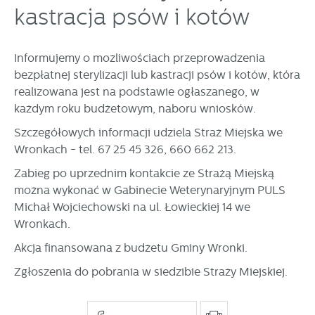
prezentowanych treści.
kastracja psów i kotów
Dzięki tym plikom cookies możemy zapewnić Ci większy
Więcej
komfort korzystania z funkcjonalności naszej strony poprzez
dopasowanie jej do Twoich indywidualnych preferencji.
Informujemy o możliwościach przeprowadzenia
Wyrażenie zgody na funkcjonalne i personalizacyjne pliki
Analityczne
bezpłatnej sterylizacji lub kastracji psów i kotów, która
cookies gwarantuje dostępność większej ilości funkcji na
realizowana jest na podstawie ogłaszanego, w
Analityczne pliki cookies pomagają nam rozwijać się i
stronie.
każdym roku budżetowym, naboru wniosków.
dostosowywać do Twoich potrzeb.
Cookies analityczne pozwalają na uzyskanie informacji w
Szczegółowych informacji udziela Straż Miejska we
Więcej
zakresie wykorzystywania witryny internetowej, miejsca oraz
Wronkach - tel. 67 25 45 326, 660 662 213.
częstotliwości, z jaką odwiedzane są nasze serwisy www.
Dane pozwalają nam na ocenę naszych serwisów
Zabieg po uprzednim kontakcie ze Strażą Miejską
Reklamowe
internetowych pod względem ich popularności wśród
można wykonać w Gabinecie Weterynaryjnym PULS
Dzięki reklamowym plikom cookies prezentujemy Ci
użytkowników. Zgromadzone informacje są przetwarzane w
Michał Wojciechowski na ul. Łowieckiej 14 we
najciekawsze informacje i aktualności na stronach naszych
formie zanonimizowanej. Wyrażenie zgody na analityczne
Wronkach.
partnerów.
pliki cookies gwarantuje dostępność wszystkich
funkcjonalności.
Promocyjne pliki cookies służą do prezentowania Ci naszych
Akcja finansowana z budżetu Gminy Wronki.
Więcej
komunikatów na podstawie analizy Twoich upodobań oraz
Zgłoszenia do pobrania w siedzibie Straży Miejskiej.
Twoich zwyczajów dotyczących przeglądanej witryny
internetowej. Treści promocyjne mogą pojawić się na
stronach podmiotów trzecich lub firm będących naszymi