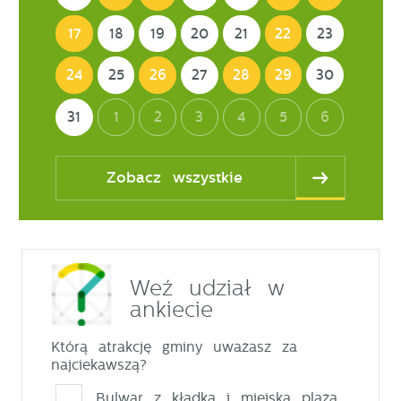
17
18
19
20
21
22
23
24
25
26
27
28
29
30
31
1
2
3
4
5
6
Zobacz wszystkie
Weź udział w
ankiecie
Którą atrakcję gminy uważasz za
najciekawszą?
Bulwar z kładką i miejską plażą