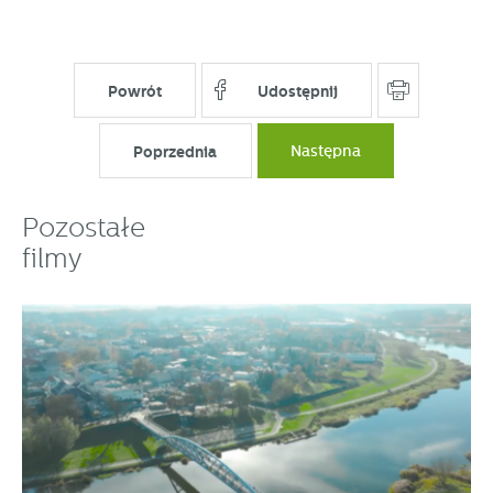
partnerami oraz innych dostawców usług. Firmy te działają
w charakterze pośredników prezentujących nasze treści w
postaci wiadomości, ofert, komunikatów mediów
społecznościowych.
Powrót
Udostępnij
Poprzednia
Następna
Pozostałe
filmy