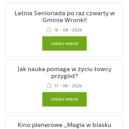
Letnia Senioriada po raz czwarty w
Gminie Wronki!
16 - 08 - 2026
zobacz więcej
15:30 – Powitanie i przekazanie przez Burmistrza kluczy Przewodniczącej Rady Seniorów
15:55 – Występy artystyczne: ZTP Wronki, Zespół wokalny Chojanki
Gastronomia odpłatna: KGW Stróżki, KGW Wierzchocin, KGW Chmachowo „Siła w Nas” kawa + ciasto – 10 zł
Jak nauka pomaga w życiu łowcy
przygód?
17 - 08 - 2026
zobacz więcej
Kino plenerowe „Magia w blasku