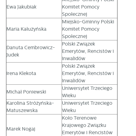
Ewa Jakubiak
Komitet Pomocy
Społecznej
Miejsko-Gminny Polski
Maria Kałużyńska
Komitet Pomocy
Społecznej
Polski Związek
Danuta Cembrowicz-
Emerytów, Rencistów i
Judek
Inwalidów
Polski Związek
Irena Klekota
Emerytów, Rencistów i
Inwalidów
Uniwersytet Trzeciego
Michał Poniewski
Wieku
Karolina Stróżyńska-
Uniwersytet Trzeciego
Matuszewska
Wieku
Koło Terenowe
Krajowego Związku
Marek Nogaj
Emerytów i Rencistów