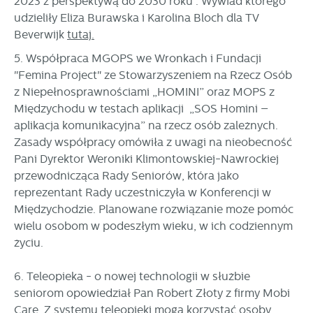
2023 z perspektywą do 2030 roku". Wywiad którego
udzieliły Eliza Burawska i Karolina Bloch dla TV
Beverwijk
tutaj.
5. Współpraca MGOPS we Wronkach i Fundacji
"Femina Project" ze Stowarzyszeniem na Rzecz Osób
z Niepełnosprawnościami „HOMINI” oraz MOPS z
Międzychodu w testach aplikacji „SOS Homini –
aplikacja komunikacyjna” na rzecz osób zależnych.
Zasady współpracy omówiła z uwagi na nieobecność
Pani Dyrektor Weroniki Klimontowskiej-Nawrockiej
przewodnicząca Rady Seniorów, która jako
reprezentant Rady uczestniczyła w Konferencji w
Międzychodzie. Planowane rozwiązanie może pomóc
wielu osobom w podeszłym wieku, w ich codziennym
życiu.
6. Teleopieka - o nowej technologii w służbie
seniorom opowiedział Pan Robert Złoty z firmy Mobi
Care. Z systemu teleopieki mogą korzystać osoby