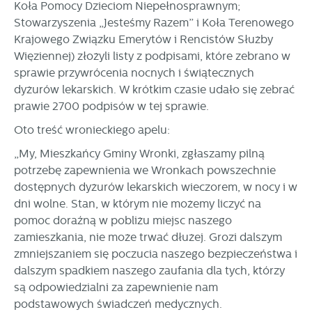
Koła Pomocy Dzieciom Niepełnosprawnym;
Stowarzyszenia „Jesteśmy Razem” i Koła Terenowego
Krajowego Związku Emerytów i Rencistów Służby
Więziennej) złożyli listy z podpisami, które zebrano w
sprawie przywrócenia nocnych i świątecznych
dyżurów lekarskich. W krótkim czasie udało się zebrać
prawie 2700 podpisów w tej sprawie.
Oto treść wronieckiego apelu:
„My, Mieszkańcy Gminy Wronki, zgłaszamy pilną
potrzebę zapewnienia we Wronkach powszechnie
dostępnych dyżurów lekarskich wieczorem, w nocy i w
dni wolne. Stan, w którym nie możemy liczyć na
pomoc doraźną w pobliżu miejsc naszego
zamieszkania, nie może trwać dłużej. Grozi dalszym
zmniejszaniem się poczucia naszego bezpieczeństwa i
dalszym spadkiem naszego zaufania dla tych, którzy
są odpowiedzialni za zapewnienie nam
podstawowych świadczeń medycznych.