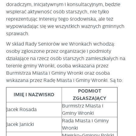
funkcjonalności.
Promocyjne pliki cookies służą do prezentowania Ci naszych
doradczym, inicjatywnym i konsultacyjnym, będzie
Więcej
komunikatów na podstawie analizy Twoich upodobań oraz
wspierać aktywność osób starszych, nie tylko
Twoich zwyczajów dotyczących przeglądanej witryny
reprezentując interesy tego środowiska, ale też
internetowej. Treści promocyjne mogą pojawić się na
wypowiadając się we wszystkich ważnych gminnych
stronach podmiotów trzecich lub firm będących naszymi
sprawach.
partnerami oraz innych dostawców usług. Firmy te działają
w charakterze pośredników prezentujących nasze treści w
W skład Rady Seniorów we Wronkach wchodzą:
postaci wiadomości, ofert, komunikatów mediów
osoby zgłoszone przez organizacje i podmioty
społecznościowych.
działające na rzecz osób starszych zamieszkałych na
terenie gminy Wronki, osoba wskazana przez
Burmistrza Miasta i Gminy Wronki oraz osoba
wskazana przez Radę Miasta i Gminy Wronki. Są to:
PODMIOT
IMIĘ I NAZWISKO
ZGŁASZAJĄCY
Burmistrz Miasta i
Jacek Rosada
Gminy Wronki
Rada Miasta i Gminy
Jacek Janicki
Wronki
Miejsko-Gminny Polski