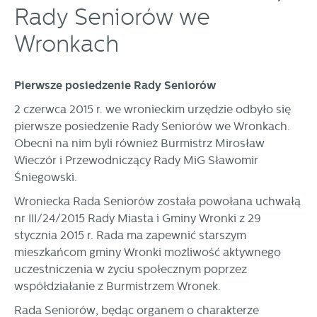
Rady Seniorów we
formularzy. Dzięki plikom cookies strona, z której korzystasz,
Funkcjonalne i personalizacyjne
może działać bez zakłóceń.
Wronkach
Tego typu pliki cookies umożliwiają stronie internetowej
zapamiętanie wprowadzonych przez Ciebie ustawień oraz
personalizację określonych funkcjonalności czy
prezentowanych treści.
Pierwsze posiedzenie Rady Seniorów
Dzięki tym plikom cookies możemy zapewnić Ci większy
Więcej
2 czerwca 2015 r. we wronieckim urzędzie odbyło się
komfort korzystania z funkcjonalności naszej strony poprzez
pierwsze posiedzenie Rady Seniorów we Wronkach.
dopasowanie jej do Twoich indywidualnych preferencji.
Obecni na nim byli również Burmistrz Mirosław
Wyrażenie zgody na funkcjonalne i personalizacyjne pliki
Analityczne
cookies gwarantuje dostępność większej ilości funkcji na
Wieczór i Przewodniczący Rady MiG Sławomir
Analityczne pliki cookies pomagają nam rozwijać się i
stronie.
Śniegowski.
dostosowywać do Twoich potrzeb.
Wroniecka Rada Seniorów została powołana uchwałą
Cookies analityczne pozwalają na uzyskanie informacji w
Więcej
nr III/24/2015 Rady Miasta i Gminy Wronki z 29
zakresie wykorzystywania witryny internetowej, miejsca oraz
częstotliwości, z jaką odwiedzane są nasze serwisy www.
stycznia 2015 r. Rada ma zapewnić starszym
Dane pozwalają nam na ocenę naszych serwisów
mieszkańcom gminy Wronki możliwość aktywnego
Reklamowe
internetowych pod względem ich popularności wśród
uczestniczenia w życiu społecznym poprzez
Dzięki reklamowym plikom cookies prezentujemy Ci
użytkowników. Zgromadzone informacje są przetwarzane w
współdziałanie z Burmistrzem Wronek.
najciekawsze informacje i aktualności na stronach naszych
formie zanonimizowanej. Wyrażenie zgody na analityczne
partnerów.
pliki cookies gwarantuje dostępność wszystkich
Rada Seniorów, będąc organem o charakterze