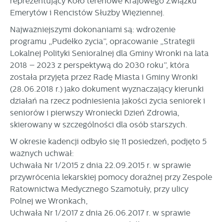
reprezentujący Koło terenowe Krajowego Związku
Emerytów i Rencistów Służby Więziennej.
Najważniejszymi dokonaniami są: wdrożenie
programu „Pudełko życia”, opracowanie „Strategii
Lokalnej Polityki Senioralnej dla Gminy Wronki na lata
2018 – 2023 z perspektywą do 2030 roku”, która
została przyjęta przez Radę Miasta i Gminy Wronki
(28.06.2018 r.) jako dokument wyznaczający kierunki
działań na rzecz podniesienia jakości życia seniorek i
seniorów i pierwszy Wroniecki Dzień Zdrowia,
skierowany w szczególności dla osób starszych.
W okresie kadencji odbyło się 11 posiedzeń, podjęto 5
ważnych uchwał:
Uchwała Nr 1/2015 z dnia 22.09.2015 r. w sprawie
przywrócenia lekarskiej pomocy doraźnej przy Zespole
Ratownictwa Medycznego Szamotuły, przy ulicy
Polnej we Wronkach,
Uchwała Nr 1/2017 z dnia 26.06.2017 r. w sprawie