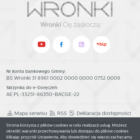
w charakterze pośredników prezentujących nasze treści w
postaci wiadomości, ofert, komunikatów mediów
społecznościowych.
Nr konta bankowego Gminy:
BS Wronki 31 8961 0002 0000 0000 0752 0009
Skrzynka do e-Doręczeń:
AE:PL-33251-86350-BACGE-22
Mapa serwisu
RSS
Deklaracja dostępności
Polityka prywatności
Sygnalista
Strona korzysta z plików cookies w celu realizacji usług. Możesz
określić warunki przechowywania lub dostępu do plików cookies
klikając przycisk Ustawienia. Aby dowiedzieć się więcej zachęcamy