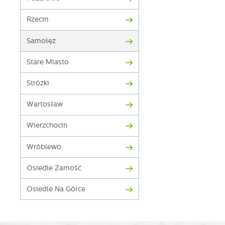
Ni
i 
Rzecin
Pl
W
do
Samołęż
fo
za
F
Stare Miasto
Te
w
Stróżki
fu
Dz
Wartosław
W
fu
pr
Wierzchocin
gw
A
Wróblewo
An
po
Osiedle Zamość
Co
W
wi
s
Osiedle Na Górce
w
pr
R
co
Dz