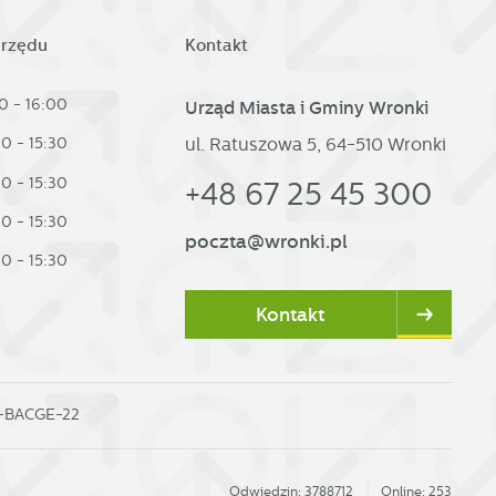
urzędu
Kontakt
h
0 - 16:00
Urząd Miasta i Gminy Wronki
ul. Ratuszowa 5, 64-510 Wronki
30 - 15:30
30 - 15:30
+48 67 25 45 300
30 - 15:30
poczta@wronki.pl
30 - 15:30
Kontakt
0-BACGE-22
Odwiedzin: 3788712
Online: 253