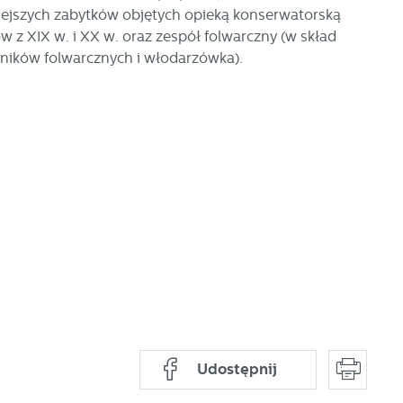
niejszych zabytków objętych opieką konserwatorską
z XIX w. i XX w. oraz zespół folwarczny (w skład
wników folwarcznych i włodarzówka).
ać
Udostępnij