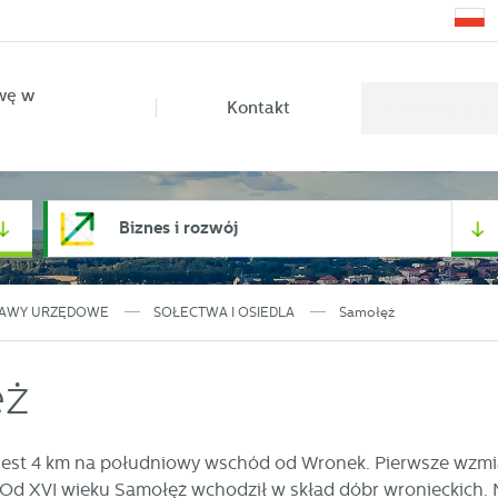
wę w
Kontakt
Biznes i rozwój
AWY URZĘDOWE
SOŁECTWA I OSIEDLA
Samołęż
ęż
est 4 km na południowy wschód od Wronek. Pierwsze wzmian
Od XVI wieku Samołęż wchodził w skład dóbr wronieckich. Na