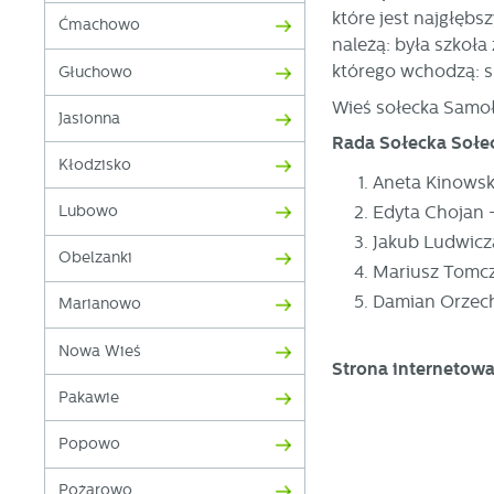
które jest najgłęb
Ćmachowo
należą: była szkoł
którego wchodzą: s
Głuchowo
Wieś sołecka Samoł
Jasionna
Rada Sołecka Sołe
Kłodzisko
Aneta Kinows
Edyta Chojan 
Lubowo
Jakub Ludwicz
Obelzanki
Mariusz Tomcz
Damian Orzech
Marianowo
U
Nowa Wieś
Strona internetowa
S
Pakawie
j
Popowo
N
Pożarowo