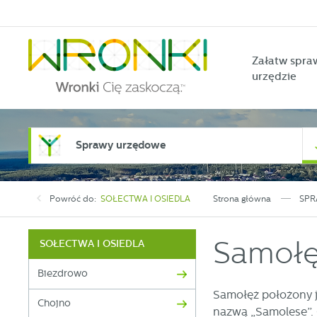
Przejdź do menu.
Przejdź do wyszukiwarki.
Przejdź do treści.
Przejdź do ustawień wielkości czcionki.
Włącz wersję kontrastową strony.
Załatw spra
urzędzie
Sprawy urzędowe
Powróć do:
SOŁECTWA I OSIEDLA
Strona główna
SPR
Samoł
SOŁECTWA I OSIEDLA
Biezdrowo
Samołęż położony j
Chojno
nazwą „Samolese”. 