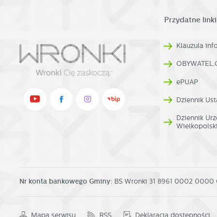
ak
Pr
W
Przydatne linki
p
pr
p
us
Klauzula in
p
OBYWATEL.
ePUAP
Dziennik Ust
Dziennik U
Wielkopolsk
Nr konta bankowego Gminy:
BS Wronki 31 8961 0002 0000
Mapa serwisu
RSS
Deklaracja dostępności