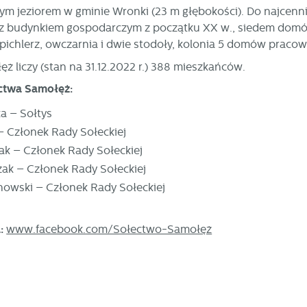
szym jeziorem w gminie Wronki (23 m głębokości). Do najcen
a z budynkiem gospodarczym z początku XX w., siedem domów 
pichlerz, owczarnia i dwie stodoły, kolonia 5 domów praco
ęż liczy (stan na
31.12.2022 r.
) 388 mieszkańców.
ctwa Samołęż:
ka – Sołtys
– Członek Rady Sołeckiej
ak – Członek Rady Sołeckiej
ak – Członek Rady Sołeckiej
owski – Członek Rady Sołeckiej
stawienia
:
www.facebook.com/Sołectwo-Samołęż
zanujemy Twoją prywatność. Możesz zmienić ustawienia cookies lub zaakceptow
e wszystkie. W dowolnym momencie możesz dokonać zmiany swoich ustawień.
iezbędne