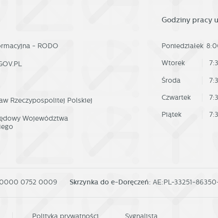
tualności na stronach naszych partnerów.
omocyjne pliki cookies służą do prezentowania Ci naszych komunikatów na
ięcej
Godziny pracy 
odstawie analizy Twoich upodobań oraz Twoich zwyczajów dotyczących
zeglądanej witryny internetowej. Treści promocyjne mogą pojawić się na stronac
odmiotów trzecich lub firm będących naszymi partnerami oraz innych dostawców
ług. Firmy te działają w charakterze pośredników prezentujących nasze treści w
formacyjna - RODO
Poniedziałek
8:0
ostaci wiadomości, ofert, komunikatów mediów społecznościowych.
Wtorek
7:
GOV.PL
Środa
7:
Czwartek
7:
aw Rzeczypospolitej Polskiej
Piątek
7:
rzędowy Województwa
iego
 0000 0752 0009
Skrzynka do e-Doręczeń:
AE:PL-33251-8635
Polityka prywatności
Sygnalista