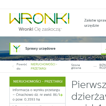
Przejdź do menu.
Przejdź do wyszukiwarki.
Przejdź do treści.
Przejdź do ustawień wielkości czcionki.
Włącz wersję kontrastową strony.
Załatw spra
urzędzie
Sprawy urzędowe
Powróć
NIERUCHOMOŚCI -
Strona
BIZN
główna
ROZ
do:
PRZETARGI
Pierwsz
NIERUCHOMOŚCI - PRZETARGI
Informacja o wyniku przetargu
dzierża
– Ćmachowo dz. nr ewid. 86/1
o pow. 0,3593 ha