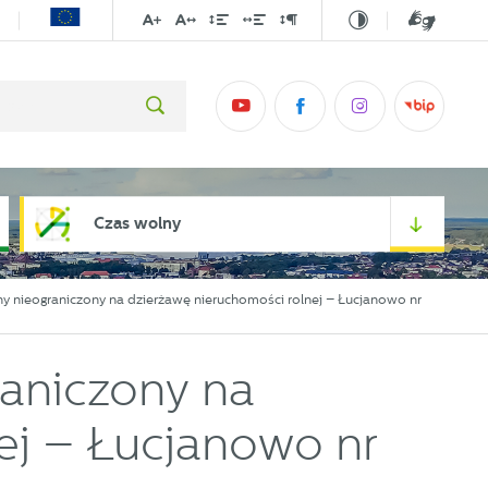
Czas wolny
ny nieograniczony na dzierżawę nieruchomości rolnej – Łucjanowo nr
raniczony na
ej – Łucjanowo nr