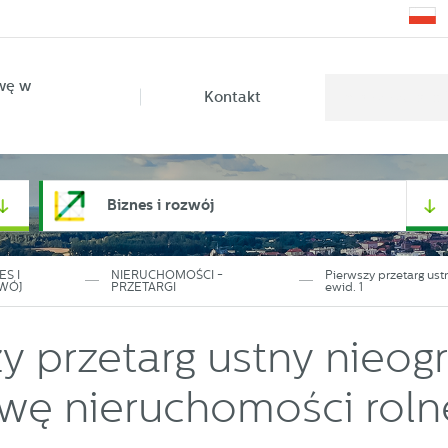
wę w
Kontakt
Biznes i rozwój
ES I
NIERUCHOMOŚCI -
Pierwszy przetarg ust
WÓJ
PRZETARGI
ewid. 1
y przetarg ustny nieog
wę nieruchomości roln