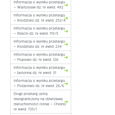
Informacja o wyniku przetargu
fo
– Wartosław dz. nr ewid. 492
za
F
Informacja o wyniku przetargu
Te
– Kłodzisko dz. nr ewid. 252/4
w
Informacja o wyniku przetargu
fu
– Rzecin dz. nr ewid. 119/5
Dz
W
fu
Informacja o wyniku przetargu
pr
– Kłodzisko dz. nr ewid. 234
gw
A
Informacja o wyniku przetargu
An
– Popowo dz. nr ewid. 126
po
Informacja o wyniku przetargu
Co
W
– Jasionna dz. nr ewid. 31
wi
s
Informacja o wyniku przetargu
w
– Pożarowo dz. nr ewid. 26/6
pr
R
co
Dz
Drugi przetarg ustny
ak
nieograniczony na dzierżawę
Pr
nieruchomości rolnej – Chojno
W
p
nr ewid. 735/1
pr