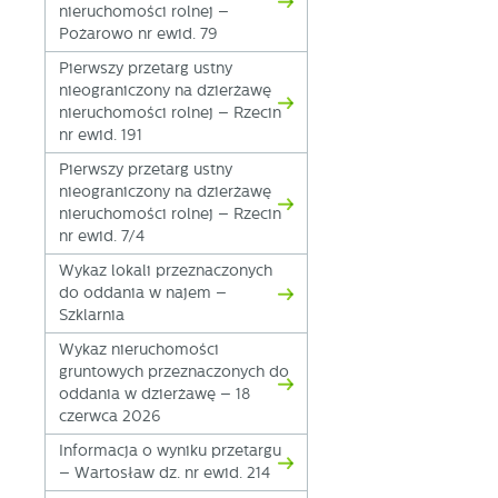
nieruchomości rolnej –
Pożarowo nr ewid. 79
Pierwszy przetarg ustny
nieograniczony na dzierżawę
nieruchomości rolnej – Rzecin
nr ewid. 191
Pierwszy przetarg ustny
nieograniczony na dzierżawę
nieruchomości rolnej – Rzecin
nr ewid. 7/4
U
Wykaz lokali przeznaczonych
do oddania w najem –
Szklarnia
S
j
Wykaz nieruchomości
gruntowych przeznaczonych do
oddania w dzierżawę – 18
N
czerwca 2026
Ni
Informacja o wyniku przetargu
i 
– Wartosław dz. nr ewid. 214
Pl
W
do