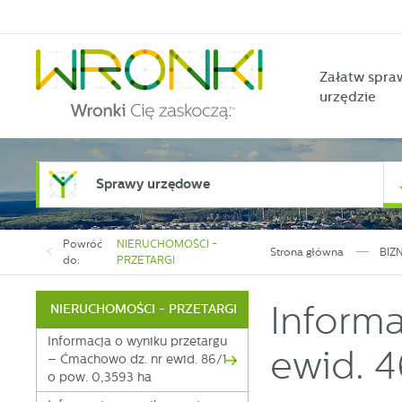
Przejdź do menu.
Przejdź do wyszukiwarki.
Przejdź do treści.
Przejdź do ustawień wielkości czcionki.
Włącz wersję kontrastową strony.
Załatw spra
urzędzie
Sprawy urzędowe
Powróć
NIERUCHOMOŚCI -
Strona główna
BIZ
do:
PRZETARGI
Informa
NIERUCHOMOŚCI - PRZETARGI
Informacja o wyniku przetargu
ewid. 
– Ćmachowo dz. nr ewid. 86/1
o pow. 0,3593 ha