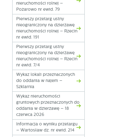
nieruchomości rolnej –
Pożarowo nr ewid. 79
Pierwszy przetarg ustny
nieograniczony na dzierżawę
nieruchomości rolnej – Rzecin
nr ewid. 191
Pierwszy przetarg ustny
nieograniczony na dzierżawę
nieruchomości rolnej – Rzecin
nr ewid. 7/4
U
Wykaz lokali przeznaczonych
do oddania w najem –
Szklarnia
S
j
Wykaz nieruchomości
gruntowych przeznaczonych do
oddania w dzierżawę – 18
N
czerwca 2026
Ni
Informacja o wyniku przetargu
i 
– Wartosław dz. nr ewid. 214
Pl
W
do