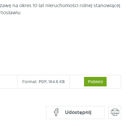
awę na okres 10 lat nieruchomości rolnej stanowiącej
rtosławiu.
.
Pobierz
Format:
PDF,
164.6 KB
Udostępnij