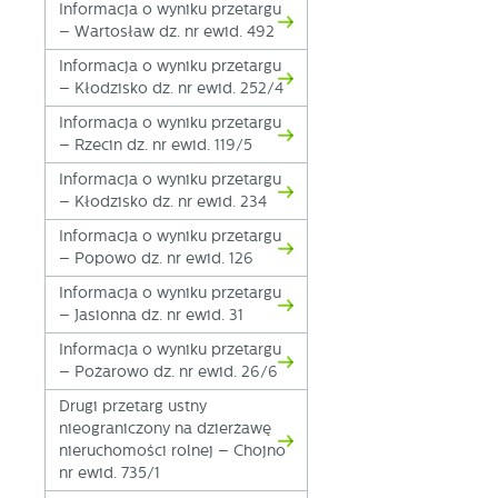
Informacja o wyniku przetargu
fo
– Wartosław dz. nr ewid. 492
za
F
Informacja o wyniku przetargu
Te
– Kłodzisko dz. nr ewid. 252/4
w
Informacja o wyniku przetargu
fu
– Rzecin dz. nr ewid. 119/5
Dz
W
fu
Informacja o wyniku przetargu
pr
– Kłodzisko dz. nr ewid. 234
gw
A
Informacja o wyniku przetargu
An
– Popowo dz. nr ewid. 126
po
Informacja o wyniku przetargu
Co
W
– Jasionna dz. nr ewid. 31
wi
s
Informacja o wyniku przetargu
w
– Pożarowo dz. nr ewid. 26/6
pr
R
co
Dz
Drugi przetarg ustny
ak
nieograniczony na dzierżawę
Pr
nieruchomości rolnej – Chojno
W
p
nr ewid. 735/1
pr