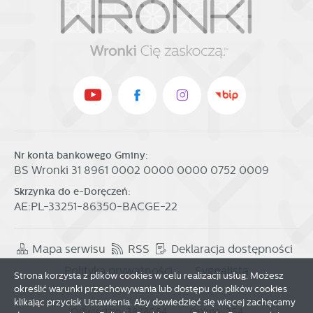
Nr konta bankowego Gminy:
BS Wronki 31 8961 0002 0000 0000 0752 0009
Skrzynka do e-Doręczeń:
AE:PL-33251-86350-BACGE-22
Mapa serwisu
RSS
Deklaracja dostępności
Polityka prywatności
Sygnalista
Strona korzysta z plików cookies w celu realizacji usług. Możesz
określić warunki przechowywania lub dostępu do plików cookies
klikając przycisk Ustawienia. Aby dowiedzieć się więcej zachęcamy
Odwiedzin: 3838054
Online: 264