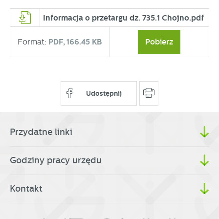
partnerami oraz innych dostawców usług. Firmy te działają
w charakterze pośredników prezentujących nasze treści w
Informacja o przetargu dz. 735.1 Chojno.pdf
postaci wiadomości, ofert, komunikatów mediów
społecznościowych.
Format:
PDF,
166.45 KB
Pobierz
Udostępnij
Przydatne linki
Godziny pracy urzędu
Kontakt