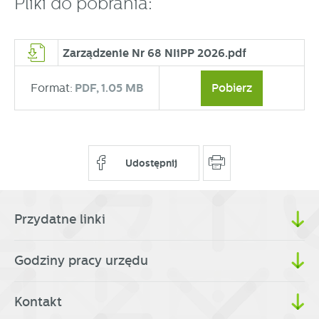
Pliki do pobrania:
partnerami oraz innych dostawców usług. Firmy te działają
w charakterze pośredników prezentujących nasze treści w
postaci wiadomości, ofert, komunikatów mediów
społecznościowych.
Zarządzenie Nr 68 NIiPP 2026.pdf
Format:
PDF,
1.05 MB
Pobierz
Udostępnij
Przydatne linki
Godziny pracy urzędu
Kontakt