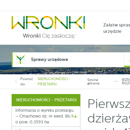
Przejdź do menu.
Przejdź do wyszukiwarki.
Przejdź do treści.
Przejdź do ustawień wielkości czcionki.
Włącz wersję kontrastową strony.
Załatw spra
urzędzie
Sprawy urzędowe
Powróć
NIERUCHOMOŚCI -
Strona
BIZN
główna
ROZ
do:
PRZETARGI
Pierwsz
NIERUCHOMOŚCI - PRZETARGI
Informacja o wyniku przetargu
dzierża
– Ćmachowo dz. nr ewid. 86/1
o pow. 0,3593 ha