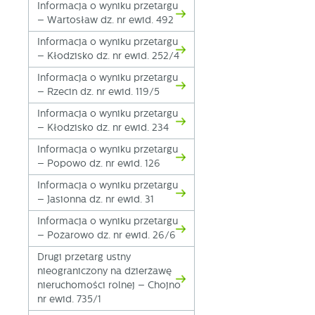
Informacja o wyniku przetargu
fo
– Wartosław dz. nr ewid. 492
za
F
Informacja o wyniku przetargu
Te
– Kłodzisko dz. nr ewid. 252/4
w
Informacja o wyniku przetargu
fu
– Rzecin dz. nr ewid. 119/5
Dz
W
fu
Informacja o wyniku przetargu
pr
– Kłodzisko dz. nr ewid. 234
gw
A
Informacja o wyniku przetargu
An
– Popowo dz. nr ewid. 126
po
Informacja o wyniku przetargu
Co
W
– Jasionna dz. nr ewid. 31
wi
s
Informacja o wyniku przetargu
w
– Pożarowo dz. nr ewid. 26/6
pr
R
co
Dz
Drugi przetarg ustny
ak
nieograniczony na dzierżawę
Pr
nieruchomości rolnej – Chojno
W
p
nr ewid. 735/1
pr