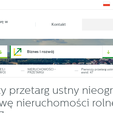
wę w
Kontakt
Biznes i rozwój
ES I
NIERUCHOMOŚCI -
Pierwszy przetarg ust
WÓJ
PRZETARGI
ewid. 47
y przetarg ustny nieog
wę nieruchomości roln