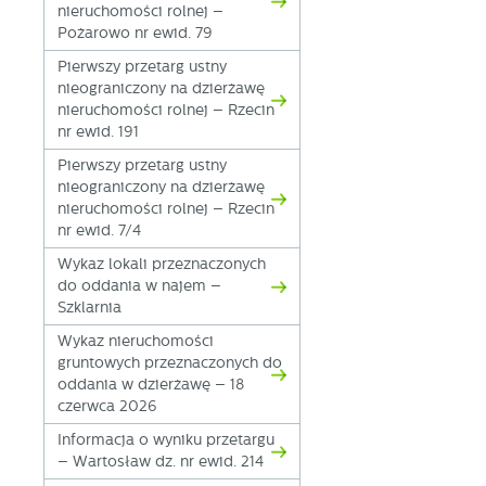
nieruchomości rolnej –
Pożarowo nr ewid. 79
Pierwszy przetarg ustny
nieograniczony na dzierżawę
nieruchomości rolnej – Rzecin
nr ewid. 191
Pierwszy przetarg ustny
nieograniczony na dzierżawę
nieruchomości rolnej – Rzecin
nr ewid. 7/4
U
Wykaz lokali przeznaczonych
do oddania w najem –
Szklarnia
S
j
Wykaz nieruchomości
gruntowych przeznaczonych do
oddania w dzierżawę – 18
N
czerwca 2026
Ni
Informacja o wyniku przetargu
i 
– Wartosław dz. nr ewid. 214
Pl
W
do