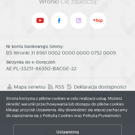
Nr konta bankowego Gminy:
BS Wronki 31 8961 0002 0000 0000 0752 0009
Skrzynka do e-Doręczeń:
AE:PL-33251-86350-BACGE-22
Mapa serwisu
RSS
Deklaracja dostępności
Polityka prywatności
Sygnalista
Strona korzysta z plików cookies w celu realizacji usług. Możesz
określić warunki przechowywania lub dostępu do plików cookies
klikając przycisk Ustawienia. Aby dowiedzieć się więcej zachęcamy
Odwiedzin: 3845373
Online: 224
do zapoznania się z Polityką Cookies oraz Polityką Prywatności.
Zapisz wybrane
Ustawienia