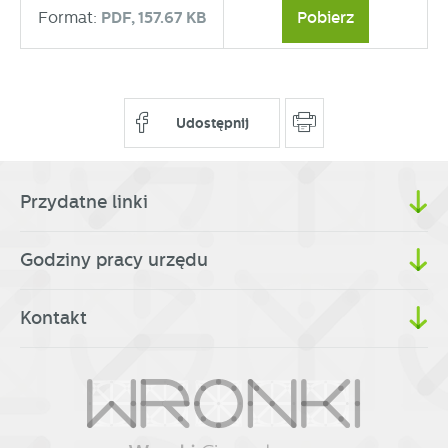
partnerami oraz innych dostawców usług. Firmy te działają
Format:
PDF,
157.67 KB
Pobierz
w charakterze pośredników prezentujących nasze treści w
postaci wiadomości, ofert, komunikatów mediów
społecznościowych.
Udostępnij
Przydatne linki
Godziny pracy urzędu
Kontakt