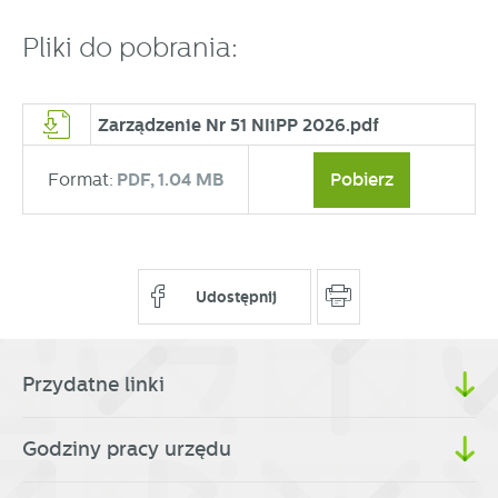
partnerami oraz innych dostawców usług. Firmy te działają
w charakterze pośredników prezentujących nasze treści w
Pliki do pobrania:
postaci wiadomości, ofert, komunikatów mediów
społecznościowych.
Zarządzenie Nr 51 NIiPP 2026.pdf
Format:
PDF,
1.04 MB
Pobierz
Udostępnij
Przydatne linki
Godziny pracy urzędu