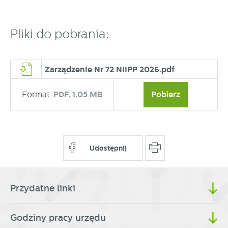
partnerami oraz innych dostawców usług. Firmy te działają
w charakterze pośredników prezentujących nasze treści w
postaci wiadomości, ofert, komunikatów mediów
Pliki do pobrania:
społecznościowych.
Zarządzenie Nr 72 NIiPP 2026.pdf
Format:
PDF,
1.05 MB
Pobierz
Udostępnij
Przydatne linki
Godziny pracy urzędu