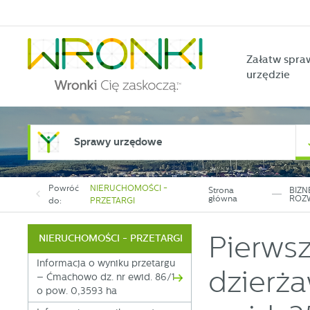
Przejdź do menu.
Przejdź do wyszukiwarki.
Przejdź do treści.
Przejdź do ustawień wielkości czcionki.
Włącz wersję kontrastową strony.
Załatw spra
urzędzie
Sprawy urzędowe
Powróć
NIERUCHOMOŚCI -
Strona
BIZN
główna
ROZ
do:
PRZETARGI
Pierwsz
NIERUCHOMOŚCI - PRZETARGI
Informacja o wyniku przetargu
dzierża
– Ćmachowo dz. nr ewid. 86/1
o pow. 0,3593 ha