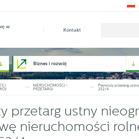
wę w
Kontakt
Biznes i rozwój
ES I
NIERUCHOMOŚCI -
Pierwszy przetarg ustn
WÓJ
PRZETARGI
252/4
y przetarg ustny nieog
wę nieruchomości rolne