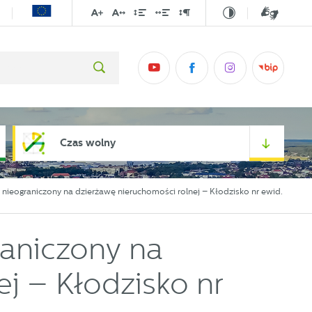
Czas wolny
y nieograniczony na dzierżawę nieruchomości rolnej – Kłodzisko nr ewid.
raniczony na
j – Kłodzisko nr