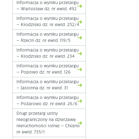
Informacja o wyniku przetargu
fo
– Wartosław dz. nr ewid. 492
za
F
Informacja o wyniku przetargu
Te
– Kłodzisko dz. nr ewid. 252/4
w
Informacja o wyniku przetargu
fu
– Rzecin dz. nr ewid. 119/5
Dz
W
fu
Informacja o wyniku przetargu
pr
– Kłodzisko dz. nr ewid. 234
gw
A
Informacja o wyniku przetargu
An
– Popowo dz. nr ewid. 126
po
Informacja o wyniku przetargu
Co
W
– Jasionna dz. nr ewid. 31
wi
s
Informacja o wyniku przetargu
w
– Pożarowo dz. nr ewid. 26/6
pr
R
co
Dz
Drugi przetarg ustny
ak
nieograniczony na dzierżawę
Pr
nieruchomości rolnej – Chojno
W
p
nr ewid. 735/1
pr