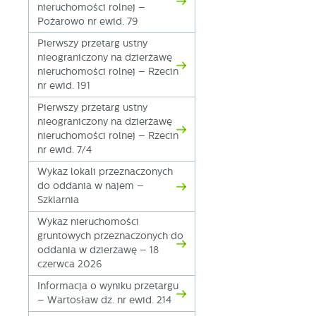
nieruchomości rolnej –
Pożarowo nr ewid. 79
Pierwszy przetarg ustny
nieograniczony na dzierżawę
nieruchomości rolnej – Rzecin
nr ewid. 191
Pierwszy przetarg ustny
nieograniczony na dzierżawę
nieruchomości rolnej – Rzecin
nr ewid. 7/4
U
Wykaz lokali przeznaczonych
do oddania w najem –
Szklarnia
S
j
Wykaz nieruchomości
gruntowych przeznaczonych do
oddania w dzierżawę – 18
N
czerwca 2026
Ni
Informacja o wyniku przetargu
i 
– Wartosław dz. nr ewid. 214
Pl
W
do