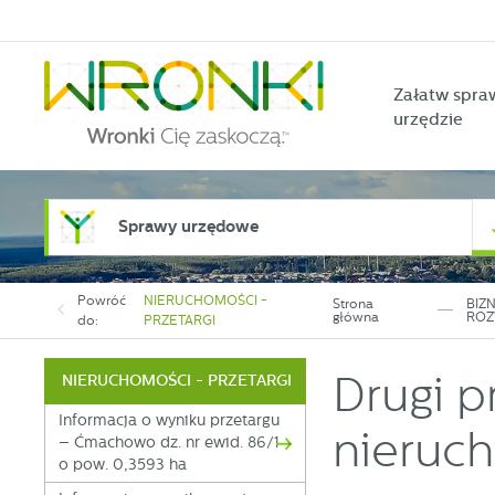
Przejdź do menu.
Przejdź do wyszukiwarki.
Przejdź do treści.
Przejdź do ustawień wielkości czcionki.
Włącz wersję kontrastową strony.
Załatw spra
urzędzie
Sprawy urzędowe
Powróć
NIERUCHOMOŚCI -
Strona
BIZN
główna
ROZ
do:
PRZETARGI
Drugi p
NIERUCHOMOŚCI - PRZETARGI
Informacja o wyniku przetargu
nieruch
– Ćmachowo dz. nr ewid. 86/1
o pow. 0,3593 ha