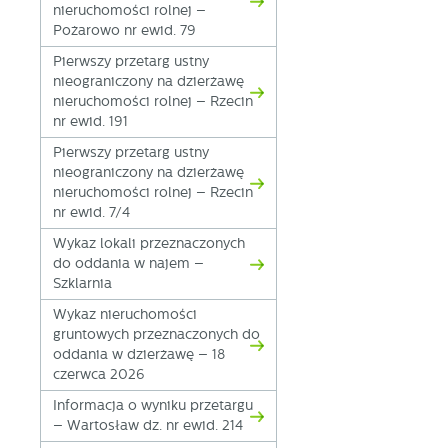
nieruchomości rolnej –
Pożarowo nr ewid. 79
Pierwszy przetarg ustny
nieograniczony na dzierżawę
nieruchomości rolnej – Rzecin
nr ewid. 191
Pierwszy przetarg ustny
nieograniczony na dzierżawę
nieruchomości rolnej – Rzecin
nr ewid. 7/4
U
Wykaz lokali przeznaczonych
do oddania w najem –
Szklarnia
S
j
Wykaz nieruchomości
gruntowych przeznaczonych do
oddania w dzierżawę – 18
N
czerwca 2026
Ni
Informacja o wyniku przetargu
i 
– Wartosław dz. nr ewid. 214
Pl
W
do