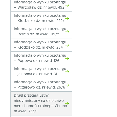
Informacja o wyniku przetargu
fo
– Wartosław dz. nr ewid. 492
za
F
Informacja o wyniku przetargu
Te
– Kłodzisko dz. nr ewid. 252/4
w
Informacja o wyniku przetargu
fu
– Rzecin dz. nr ewid. 119/5
Dz
W
fu
Informacja o wyniku przetargu
pr
– Kłodzisko dz. nr ewid. 234
gw
A
Informacja o wyniku przetargu
An
– Popowo dz. nr ewid. 126
po
Informacja o wyniku przetargu
Co
W
– Jasionna dz. nr ewid. 31
wi
s
Informacja o wyniku przetargu
w
– Pożarowo dz. nr ewid. 26/6
pr
R
co
Dz
Drugi przetarg ustny
ak
nieograniczony na dzierżawę
Pr
nieruchomości rolnej – Chojno
W
p
nr ewid. 735/1
pr