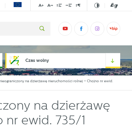
Czas wolny
 nieograniczony na dzierżawę nieruchomości rolnej – Chojno nr ewid.
iczony na dzierżawę
 nr ewid. 735/1