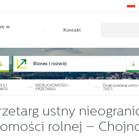
wę w
Kontakt
Biznes i rozwój
ES I
NIERUCHOMOŚCI -
Drugi przetarg ustny
WÓJ
PRZETARGI
735/1
rzetarg ustny nieogran
omości rolnej – Chojno