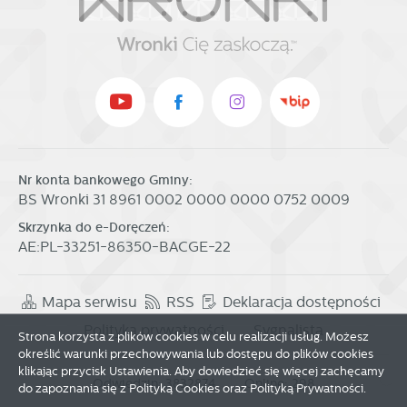
Nr konta bankowego Gminy:
BS Wronki 31 8961 0002 0000 0000 0752 0009
Skrzynka do e-Doręczeń:
AE:PL-33251-86350-BACGE-22
Mapa serwisu
RSS
Deklaracja dostępności
Polityka prywatności
Sygnalista
Strona korzysta z plików cookies w celu realizacji usług. Możesz
określić warunki przechowywania lub dostępu do plików cookies
klikając przycisk Ustawienia. Aby dowiedzieć się więcej zachęcamy
Odwiedzin: 3832874
Online: 298
do zapoznania się z Polityką Cookies oraz Polityką Prywatności.