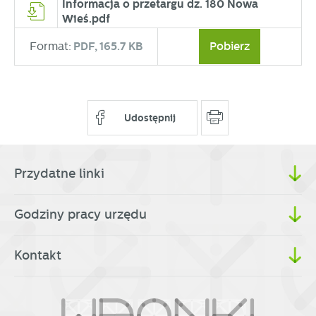
partnerami oraz innych dostawców usług. Firmy te działają
Informacja o przetargu dz. 180 Nowa
w charakterze pośredników prezentujących nasze treści w
Wieś.pdf
postaci wiadomości, ofert, komunikatów mediów
Format:
PDF,
165.7 KB
Pobierz
społecznościowych.
Udostępnij
Przydatne linki
Godziny pracy urzędu
Kontakt