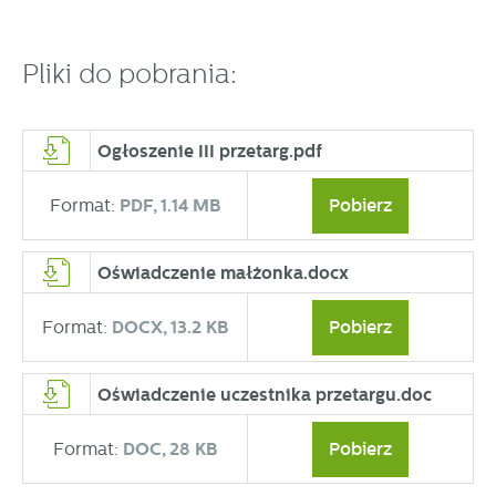
partnerami oraz innych dostawców usług. Firmy te działają
w charakterze pośredników prezentujących nasze treści w
postaci wiadomości, ofert, komunikatów mediów
Pliki do pobrania:
społecznościowych.
Ogłoszenie III przetarg.pdf
Format:
PDF,
1.14 MB
Pobierz
Oświadczenie małżonka.docx
Format:
DOCX,
13.2 KB
Pobierz
Oświadczenie uczestnika przetargu.doc
Format:
DOC,
28 KB
Pobierz