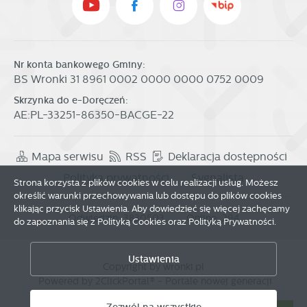
Nr konta bankowego Gminy:
BS Wronki 31 8961 0002 0000 0000 0752 0009
Skrzynka do e-Doręczeń:
AE:PL-33251-86350-BACGE-22
Mapa serwisu
RSS
Deklaracja dostępności
Polityka prywatności
Sygnalista
Strona korzysta z plików cookies w celu realizacji usług. Możesz
określić warunki przechowywania lub dostępu do plików cookies
klikając przycisk Ustawienia. Aby dowiedzieć się więcej zachęcamy
Odwiedzin: 3830503
Online: 294
do zapoznania się z Polityką Cookies oraz Polityką Prywatności.
Zapisz wybrane
Ustawienia
Copyright by wronki.pl
Powered by
2ClickPortal®
- Portale nowej generacji
Zezwól na wszystkie