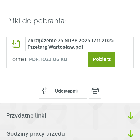
partnerami oraz innych dostawców usług. Firmy te działają
w charakterze pośredników prezentujących nasze treści w
postaci wiadomości, ofert, komunikatów mediów
Pliki do pobrania:
społecznościowych.
Zarządzenie 75.NIiPP.2025 17.11.2025
Przetarg Wartosław.pdf
Format:
PDF,
1023.06 KB
Pobierz
Udostępnij
Przydatne linki
Godziny pracy urzędu