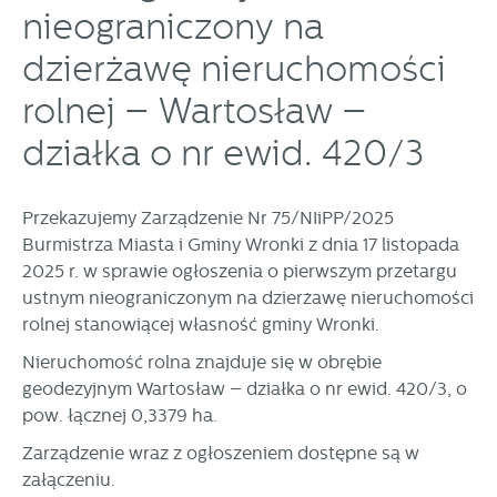
prezentowanych treści.
nieograniczony na
Dzięki tym plikom cookies możemy zapewnić Ci większy
Więcej
dzierżawę nieruchomości
komfort korzystania z funkcjonalności naszej strony poprzez
dopasowanie jej do Twoich indywidualnych preferencji.
rolnej – Wartosław –
Wyrażenie zgody na funkcjonalne i personalizacyjne pliki
Analityczne
cookies gwarantuje dostępność większej ilości funkcji na
działka o nr ewid. 420/3
Analityczne pliki cookies pomagają nam rozwijać się i
stronie.
dostosowywać do Twoich potrzeb.
Cookies analityczne pozwalają na uzyskanie informacji w
Więcej
Przekazujemy Zarządzenie Nr 75/NIiPP/2025
zakresie wykorzystywania witryny internetowej, miejsca oraz
Burmistrza Miasta i Gminy Wronki z dnia 17 listopada
częstotliwości, z jaką odwiedzane są nasze serwisy www.
2025 r. w sprawie ogłoszenia o pierwszym przetargu
Dane pozwalają nam na ocenę naszych serwisów
Reklamowe
internetowych pod względem ich popularności wśród
ustnym nieograniczonym na dzierżawę nieruchomości
Dzięki reklamowym plikom cookies prezentujemy Ci
użytkowników. Zgromadzone informacje są przetwarzane w
rolnej stanowiącej własność gminy Wronki.
najciekawsze informacje i aktualności na stronach naszych
formie zanonimizowanej. Wyrażenie zgody na analityczne
partnerów.
Nieruchomość rolna znajduje się w obrębie
pliki cookies gwarantuje dostępność wszystkich
funkcjonalności.
geodezyjnym Wartosław – działka o nr ewid. 420/3, o
Promocyjne pliki cookies służą do prezentowania Ci naszych
Więcej
komunikatów na podstawie analizy Twoich upodobań oraz
pow. łącznej 0,3379 ha.
Twoich zwyczajów dotyczących przeglądanej witryny
Zarządzenie wraz z ogłoszeniem dostępne są w
internetowej. Treści promocyjne mogą pojawić się na
załączeniu.
stronach podmiotów trzecich lub firm będących naszymi