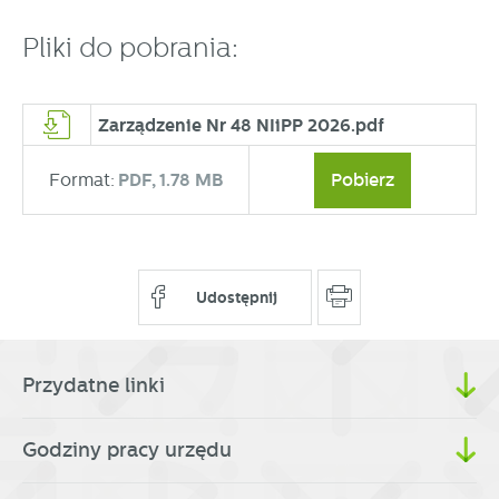
partnerami oraz innych dostawców usług. Firmy te działają
w charakterze pośredników prezentujących nasze treści w
Pliki do pobrania:
postaci wiadomości, ofert, komunikatów mediów
społecznościowych.
Zarządzenie Nr 48 NIiPP 2026.pdf
Format:
PDF,
1.78 MB
Pobierz
Udostępnij
Przydatne linki
Godziny pracy urzędu