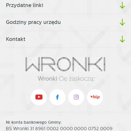
partnerami oraz innych dostawców usług. Firmy te działają
Przydatne linki
w charakterze pośredników prezentujących nasze treści w
postaci wiadomości, ofert, komunikatów mediów
społecznościowych.
Godziny pracy urzędu
Kontakt
Nr konta bankowego Gminy:
BS Wronki 31 8961 0002 0000 0000 0752 0009