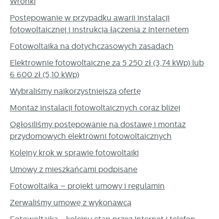
Wronki
partnerami oraz innych dostawców usług. Firmy te działają
w charakterze pośredników prezentujących nasze treści w
Postępowanie w przypadku awarii instalacji
postaci wiadomości, ofert, komunikatów mediów
fotowoltaicznej i instrukcja łączenia z Internetem
społecznościowych.
Fotowoltaika na dotychczasowych zasadach
Elektrownie fotowoltaiczne za 5 250 zł (3,74 kWp) lub
6 600 zł (5,10 kWp)
Wybraliśmy najkorzystniejszą ofertę
Montaż instalacji fotowoltaicznych coraz bliżej
Ogłosiliśmy postępowanie na dostawę i montaż
przydomowych elektrowni fotowoltaicznych
Kolejny krok w sprawie fotowoltaiki
Umowy z mieszkańcami podpisane
Fotowoltaika – projekt umowy i regulamin
Zerwaliśmy umowę z wykonawcą