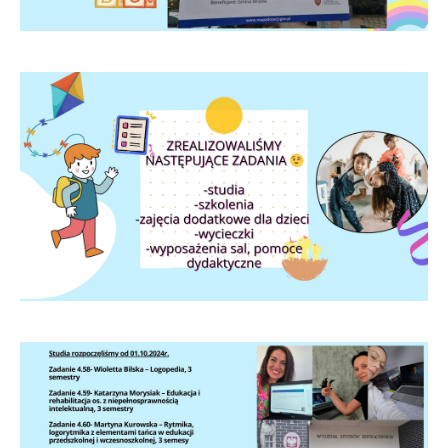
internetowej. Treści promocyjne mogą pojawić się na
stronach podmiotów trzecich lub firm będących naszymi
partnerami oraz innych dostawców usług. Firmy te działają
w charakterze pośredników prezentujących nasze treści w
postaci wiadomości, ofert, komunikatów mediów
społecznościowych.