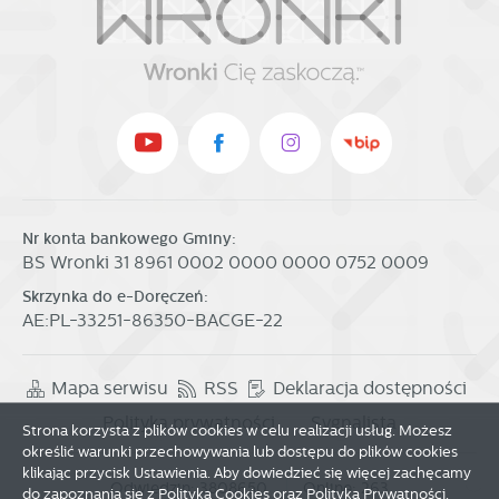
Nr konta bankowego Gminy:
BS Wronki 31 8961 0002 0000 0000 0752 0009
Skrzynka do e-Doręczeń:
AE:PL-33251-86350-BACGE-22
Mapa serwisu
RSS
Deklaracja dostępności
Polityka prywatności
Sygnalista
Strona korzysta z plików cookies w celu realizacji usług. Możesz
określić warunki przechowywania lub dostępu do plików cookies
klikając przycisk Ustawienia. Aby dowiedzieć się więcej zachęcamy
Zapisz wybrane
Odwiedzin: 3808650
Online: 263
do zapoznania się z Polityką Cookies oraz Polityką Prywatności.