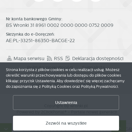
Nr konta bankowego Gminy:
BS Wronki 31 8961 0002 0000 0000 0752 0009
Skrzynka do e-Doręczeń:
AE:PL-33251-86350-BACGE-22
Mapa serwisu
RSS
Deklaracja dostępności
Polityka prywatności
Sygnalista
Strona korzysta z plików cookies w celu realizacji usług. Możesz
określić warunki przechowywania lub dostępu do plików cookies
klikając przycisk Ustawienia. Aby dowiedzieć się więcej zachęcamy
Odwiedzin: 3813690
Online: 281
do zapoznania się z Polityką Cookies oraz Polityką Prywatności.
Zapisz wybrane
Ustawienia
Copyright by wronki.pl
Powered by
2ClickPortal®
- Portale nowej generacji
Zezwól na wszystkie
Zezwól na wszystkie
DÓW
DANE O JAKOŚCI POWIETRZA
HARMONOGRA