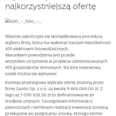
prezentowanych treści.
najkorzystniejszą ofertę
Dzięki tym plikom cookies możemy zapewnić Ci większy
Więcej
komfort korzystania z funkcjonalności naszej strony poprzez
dopasowanie jej do Twoich indywidualnych preferencji.
Wyrażenie zgody na funkcjonalne i personalizacyjne pliki
Analityczne
cookies gwarantuje dostępność większej ilości funkcji na
Analityczne pliki cookies pomagają nam rozwijać się i
stronie.
Właśnie zakończyła się skomplikowana procedura
dostosowywać do Twoich potrzeb.
wyboru firmy, która ma wykonać naszym mieszkańcom
Cookies analityczne pozwalają na uzyskanie informacji w
455 elektrowni fotowoltaicznych.
Więcej
zakresie wykorzystywania witryny internetowej, miejsca oraz
Warunkiem powodzenia jest przede
częstotliwości, z jaką odwiedzane są nasze serwisy www.
wszystkim utrzymanie w projekcie zainteresowanych
Dane pozwalają nam na ocenę naszych serwisów
Reklamowe
455 gospodarstw domowych. Na listę rezerwową
internetowych pod względem ich popularności wśród
nadal można się wpisywać.
Dzięki reklamowym plikom cookies prezentujemy Ci
użytkowników. Zgromadzone informacje są przetwarzane w
najciekawsze informacje i aktualności na stronach naszych
formie zanonimizowanej. Wyrażenie zgody na analityczne
Komisja przetargowa wybrała ofertę złożoną przez
partnerów.
pliki cookies gwarantuje dostępność wszystkich
firmę Sanito Sp. z o.o. za kwotę 9 469 089,00 zł. Z
funkcjonalności.
Promocyjne pliki cookies służą do prezentowania Ci naszych
Więcej
tego aż 7 050 928,50 zł to dofinansowanie ze
komunikatów na podstawie analizy Twoich upodobań oraz
środków unijnych. Szczegółowe informacje o
Twoich zwyczajów dotyczących przeglądanej witryny
płatnościach i terminach realizacji inwestycji zostaną
internetowej. Treści promocyjne mogą pojawić się na
stronach podmiotów trzecich lub firm będących naszymi
przekazane po podpisaniu umowy, którego termin