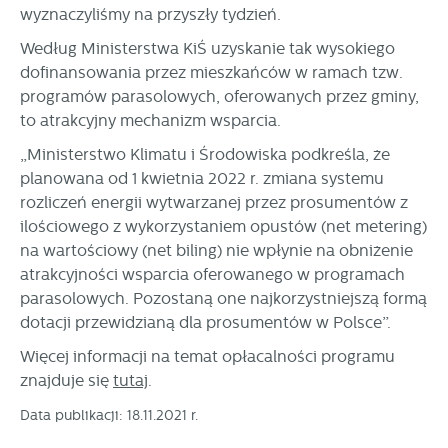
partnerami oraz innych dostawców usług. Firmy te działają
wyznaczyliśmy na przyszły tydzień.
w charakterze pośredników prezentujących nasze treści w
Według Ministerstwa KiŚ uzyskanie tak wysokiego
postaci wiadomości, ofert, komunikatów mediów
społecznościowych.
dofinansowania przez mieszkańców w ramach tzw.
programów parasolowych, oferowanych przez gminy,
to atrakcyjny mechanizm wsparcia.
„Ministerstwo Klimatu i Środowiska podkreśla, że
planowana od 1 kwietnia 2022 r. zmiana systemu
rozliczeń energii wytwarzanej przez prosumentów z
ilościowego z wykorzystaniem opustów (net metering)
na wartościowy (net biling) nie wpłynie na obniżenie
atrakcyjności wsparcia oferowanego w programach
parasolowych. Pozostaną one najkorzystniejszą formą
dotacji przewidzianą dla prosumentów w Polsce”.
Więcej informacji na temat opłacalności programu
znajduje się
tutaj
.
Data publikacji: 18.11.2021 r.