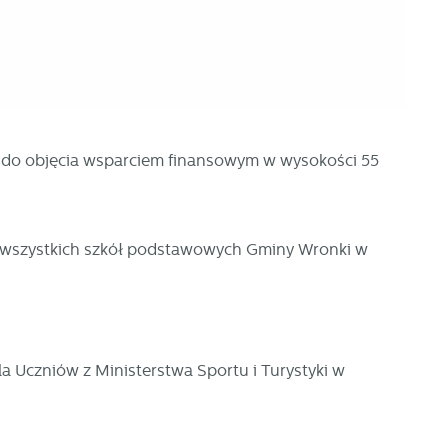
ać
ej
a do objęcia wsparciem finansowym w wysokości 55
a
e wszystkich szkół podstawowych Gminy Wronki w
Uczniów z Ministerstwa Sportu i Turystyki w