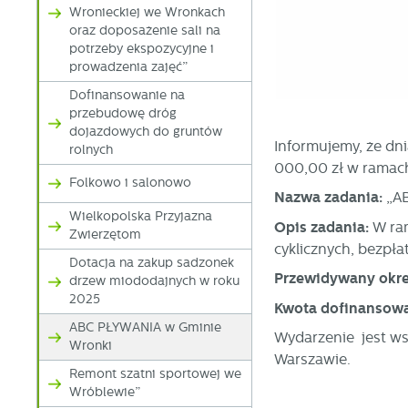
Wronieckiej we Wronkach
S
j
oraz doposażenie sali na
potrzeby ekspozycyjne i
prowadzenia zajęć”
N
Dofinansowanie na
Ni
przebudowę dróg
i 
dojazdowych do gruntów
Informujemy, że dn
Pl
rolnych
W
do
000,00 zł w ramach 
fo
Folkowo i salonowo
za
Nazwa zadania:
„A
F
Wielkopolska Przyjazna
Opis zadania:
W ram
Zwierzętom
Te
cyklicznych, bezpła
w
Dotacja na zakup sadzonek
fu
Przewidywany okres
drzew miododajnych w roku
Dz
W
2025
fu
Kwota dofinansowa
pr
ABC PŁYWANIA w Gminie
gw
Wydarzenie jest ws
Wronki
A
Warszawie.
An
Remont szatni sportowej we
po
Wróblewie”
Co