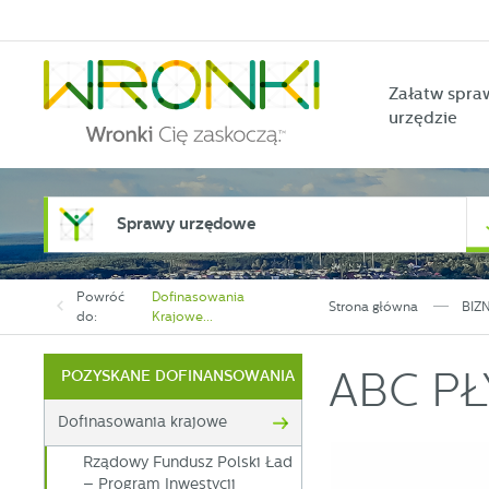
Przejdź do menu.
Przejdź do wyszukiwarki.
Przejdź do treści.
Przejdź do ustawień wielkości czcionki.
Włącz wersję kontrastową strony.
Załatw spra
urzędzie
Sprawy urzędowe
Powróć
Dofinasowania
Strona główna
BIZ
do:
Krajowe...
ABC PŁ
POZYSKANE DOFINANSOWANIA
Dofinasowania krajowe
Rządowy Fundusz Polski Ład
– Program Inwestycji