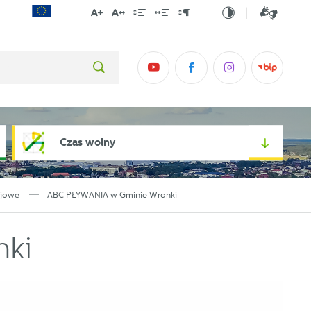
Czas wolny
ajowe
ABC PŁYWANIA w Gminie Wronki
nki