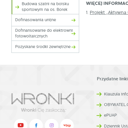
W
WIĘCEJ INFORMAC
Budowa szatni na boisku
wi
sportowym na os. Borek
s
1.
Projekt „Aktywna 
w
pr
Dofinasowania unijne
R
co
Dz
Dofinansowanie do elektrowni
ak
fotowoltaicznych
Pr
W
p
Pozyskane środki zewnętrzne
pr
p
us
p
Przydatne linki
Klauzula in
OBYWATEL.
ePUAP
Dziennik Ust