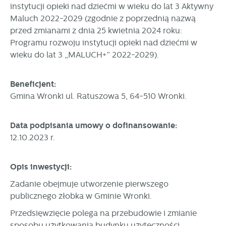
instytucji opieki nad dziećmi w wieku do lat 3 Aktywny
partnerami oraz innych dostawców usług. Firmy te działają
Maluch 2022-2029 (zgodnie z poprzednią nazwą
w charakterze pośredników prezentujących nasze treści w
przed zmianami z dnia 25 kwietnia 2024 roku:
postaci wiadomości, ofert, komunikatów mediów
społecznościowych.
Programu rozwoju instytucji opieki nad dziećmi w
wieku do lat 3 „MALUCH+” 2022-2029).
Beneficjent:
Gmina Wronki ul. Ratuszowa 5, 64-510 Wronki.
Data podpisania umowy o dofinansowanie:
12.10.2023 r.
Opis inwestycji:
Zadanie obejmuje utworzenie pierwszego
publicznego żłobka w Gminie Wronki.
Przedsięwzięcie polega na przebudowie i zmianie
sposobu użytkowania budynku użyteczności