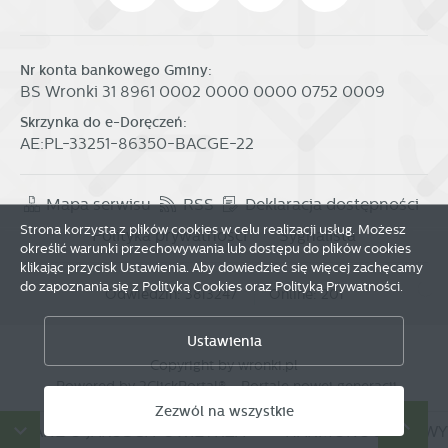
Nr konta bankowego Gminy:
BS Wronki 31 8961 0002 0000 0000 0752 0009
Skrzynka do e-Doręczeń:
AE:PL-33251-86350-BACGE-22
Mapa serwisu
RSS
Deklaracja dostępności
Strona korzysta z plików cookies w celu realizacji usług. Możesz
Polityka prywatności
Sygnalista
określić warunki przechowywania lub dostępu do plików cookies
klikając przycisk Ustawienia. Aby dowiedzieć się więcej zachęcamy
do zapoznania się z Polityką Cookies oraz Polityką Prywatności.
Odwiedzin: 3813247
Online: 201
Zapisz wybrane
Ustawienia
Copyright by wronki.pl
Zezwól na wszystkie
Powered by
2ClickPortal®
- Portale nowej generacji
Zezwól na wszystkie
DANE O JAKOŚCI POWIETRZA
HARMONOGRAM WYW