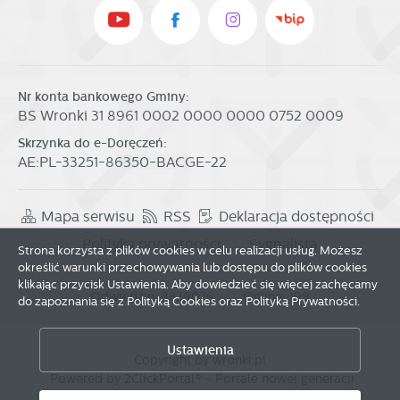
w charakterze pośredników prezentujących nasze treści w
postaci wiadomości, ofert, komunikatów mediów
społecznościowych.
Nr konta bankowego Gminy:
BS Wronki 31 8961 0002 0000 0000 0752 0009
Skrzynka do e-Doręczeń:
AE:PL-33251-86350-BACGE-22
Mapa serwisu
RSS
Deklaracja dostępności
Polityka prywatności
Sygnalista
Strona korzysta z plików cookies w celu realizacji usług. Możesz
określić warunki przechowywania lub dostępu do plików cookies
klikając przycisk Ustawienia. Aby dowiedzieć się więcej zachęcamy
Odwiedzin: 3829076
Online: 199
do zapoznania się z Polityką Cookies oraz Polityką Prywatności.
Zapisz wybrane
Ustawienia
Copyright by wronki.pl
Powered by
2ClickPortal®
- Portale nowej generacji
Zezwól na wszystkie