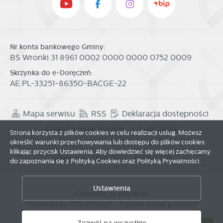
Nr konta bankowego Gminy:
BS Wronki 31 8961 0002 0000 0000 0752 0009
Skrzynka do e-Doręczeń:
AE:PL-33251-86350-BACGE-22
Mapa serwisu
RSS
Deklaracja dostępności
Polityka prywatności
Sygnalista
Strona korzysta z plików cookies w celu realizacji usług. Możesz
określić warunki przechowywania lub dostępu do plików cookies
klikając przycisk Ustawienia. Aby dowiedzieć się więcej zachęcamy
Odwiedzin: 3797601
Online: 268
do zapoznania się z Polityką Cookies oraz Polityką Prywatności.
Zapisz wybrane
Ustawienia
Copyright by wronki.pl
Powered by
2ClickPortal®
- Portale nowej generacji
Zezwól na wszystkie