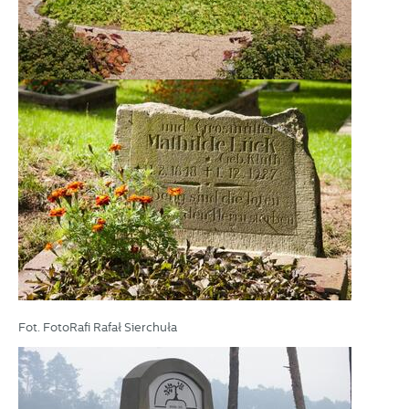
partnerami oraz innych dostawców usług. Firmy te działają
w charakterze pośredników prezentujących nasze treści w
postaci wiadomości, ofert, komunikatów mediów
społecznościowych.
Fot. FotoRafi Rafał Sierchuła