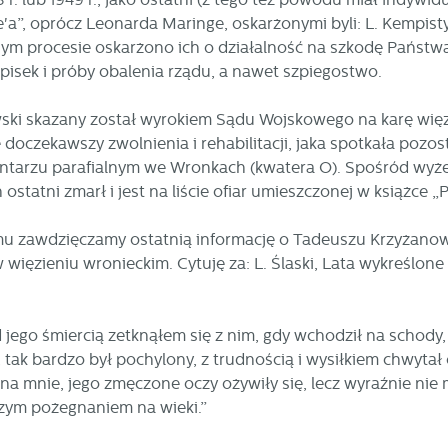
zetwarzane w formie zanonimizowanej. Wyrażenie zgody na analityczne pliki
eklamowe
'a”, oprócz Leonarda Maringe, oskarżonymi byli: L. Kempisty,
okies gwarantuje dostępność wszystkich funkcjonalności.
ięki reklamowym plikom cookies prezentujemy Ci najciekawsze informacje i
nym procesie oskarżono ich o działalność na szkodę Państwa
tualności na stronach naszych partnerów.
spisek i próby obalenia rządu, a nawet szpiegostwo.
omocyjne pliki cookies służą do prezentowania Ci naszych komunikatów na
ięcej
odstawie analizy Twoich upodobań oraz Twoich zwyczajów dotyczących
zeglądanej witryny internetowej. Treści promocyjne mogą pojawić się na stronac
ki skazany został wyrokiem Sądu Wojskowego na karę więz
odmiotów trzecich lub firm będących naszymi partnerami oraz innych dostawców
ie doczekawszy zwolnienia i rehabilitacji, jaka spotkała poz
ług. Firmy te działają w charakterze pośredników prezentujących nasze treści w
arzu parafialnym we Wronkach (kwatera O). Spośród wyżej
ostaci wiadomości, ofert, komunikatów mediów społecznościowych.
n ostatni zmarł i jest na liście ofiar umieszczonej w książce
u zawdzięczamy ostatnią informację o Tadeuszu Krzyżanowsk
więzieniu wronieckim. Cytuję za: L. Ślaski, Lata wykreślone 
d jego śmiercią zetknąłem się z nim, gdy wchodził na schod
 tak bardzo był pochylony, z trudnością i wysiłkiem chwyta
ł na mnie, jego zmęczone oczy ożywiły się, lecz wyraźnie nie
szym pożegnaniem na wieki.”