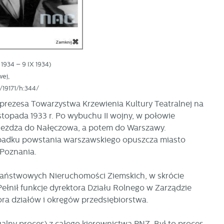
ej
a
1934 – 9 IX 1934)
wej,
/19171/h:344/
prezesa Towarzystwa Krzewienia Kultury Teatralnej na
topada 1933 r. Po wybuchu II wojny, w połowie
wyjeżdża do Nałęczowa, a potem do Warszawy.
upadku powstania warszawskiego opuszcza miasto
 Poznania.
 Państwowych Nieruchomości Ziemskich, w skrócie
Pełnił funkcje dyrektora Działu Rolnego w Zarządzie
ra działów i okręgów przedsiębiorstwa.
d
dualny proces) z całego kierownictwa PNZ. Był to proces