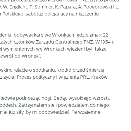
 W. Englicht, F. Sommer, K. Papara, A. Potworowski i L.
 Polskiego, sabotaż polegający na niszczeniu
h
ienia, odbywał karę we Wronkach, gdzie zmarł 22
ostałych członków Zarządu Centralnego PNZ. W 1954 r.
 wymienionych we Wronkach więzieni byli także
 „Powrót do Wronek”.
im, relację o spotkaniu, krótko przed śmiercią
z życia. Proces polityczny i więzienia PRL. Kraków
y, ledwie podnosząc nogi. Będąc wysokiego wzrostu,
ł oddech. Zatrzymałem się i powiedziałem do niego
 miał już siły, by mi odpowiedzieć. Te wzajemne