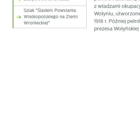
z władzami okupacy
Szlak "Śladem Powstania
Wołyniu, utworzone
Wielkopolskiego na Ziemi
1918 r. Później peł
Wronieckiej"
prezesa Wołyńskiej 
U
S
j