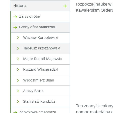
rozpoczął naukę w 
Historia
Kawalerskim Orderu
Zarys ogólny
Groby ofiar stalinizmu
Wacław Korpolewski
Tadeusz Krzyżanowski
Major Rudolf Majewski
Ryszard Winogradzki
Włodzimierz Bilan
Alojzy Bruski
Stanisław Kundzicz
Ten znany i cenion
pomoc materialną d
Zabytkowe cmentarze