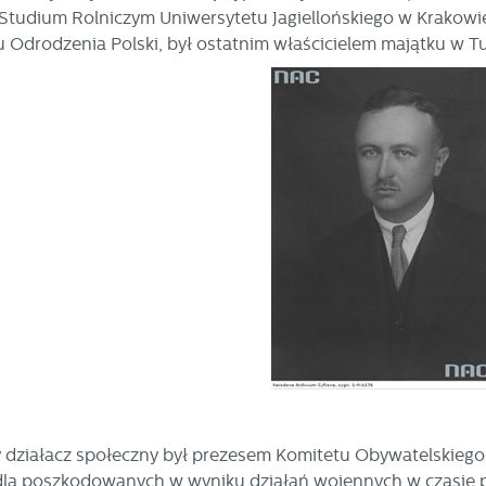
Studium Rolniczym Uniwersytetu Jagiellońskiego w Krakowie
 Odrodzenia Polski, był ostatnim właścicielem majątku w T
y działacz społeczny był prezesem Komitetu Obywatelskiego
la poszkodowanych w wyniku działań wojennych w czasie p