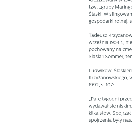
pr
R
tzw. „grupy Maringe
co
Dz
Ślaski. W sfingowa
ak
gospodarki rolnej, 
Pr
W
p
pr
Tadeusz Krzyżanows
p
września 1954 r., n
us
pochowany na cment
p
Ślaski i Sommer, te
Ludwikowi Ślaskiem
Krzyżanowskiego, w 
1992, s. 107:
„Parę tygodni prze
wydawał się niskim,
kilka słów. Spojrza
spojrzenia były na