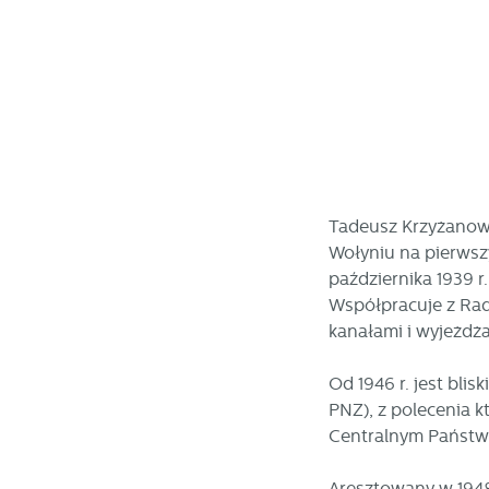
N
Ni
i 
Pl
W
do
fo
za
F
Te
Tadeusz Krzyżanows
w
Wołyniu na pierwsz
fu
października 1939 
Dz
W
fu
Współpracuje z Ra
pr
kanałami i wyjeżdża
gw
A
Od 1946 r. jest bl
An
PNZ), z polecenia k
po
Co
Centralnym Państwo
W
wi
s
Aresztowany w 1948 
w