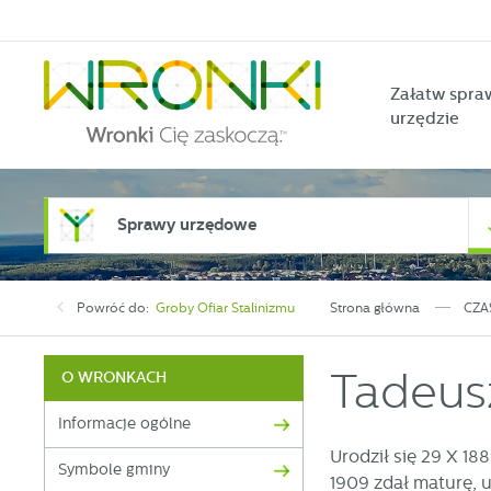
Przejdź do menu.
Przejdź do wyszukiwarki.
Przejdź do treści.
Przejdź do ustawień wielkości czcionki.
Włącz wersję kontrastową strony.
Załatw spra
urzędzie
Sprawy urzędowe
Powróć do:
Groby Ofiar Stalinizmu
Strona główna
CZA
Tadeus
O WRONKACH
Informacje ogólne
Urodził się 29 X 18
Symbole gminy
1909 zdał maturę, u