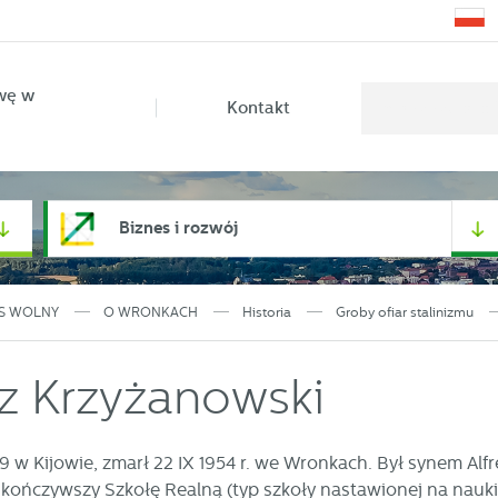
wę w
Kontakt
Biznes i rozwój
S WOLNY
O WRONKACH
Historia
Groby ofiar stalinizmu
z Krzyżanowski
89 w Kijowie, zmarł 22 IX 1954 r. we Wronkach. Był synem Alf
kończywszy Szkołę Realną (typ szkoły nastawionej na nauki 