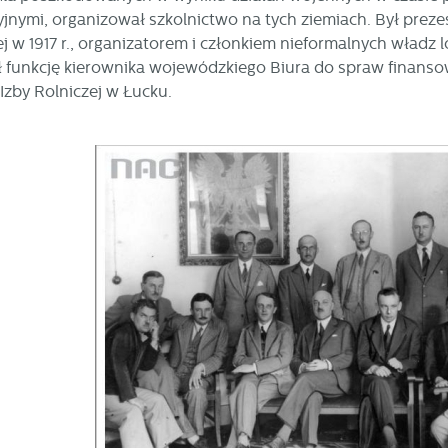
jnymi, organizował szkolnictwo na tych ziemiach. Był preze
j w 1917 r., organizatorem i członkiem nieformalnych władz
nił funkcję kierownika wojewódzkiego Biura do spraw finans
Izby Rolniczej w Łucku.
stawienia
zanujemy Twoją prywatność. Możesz zmienić ustawienia cookies lub zaakceptow
e wszystkie. W dowolnym momencie możesz dokonać zmiany swoich ustawień.