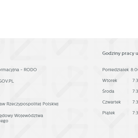
Godziny pracy 
formacyjna - RODO
Poniedziałek
8:0
Wtorek
7:
GOV.PL
Środa
7:
Czwartek
7:
aw Rzeczypospolitej Polskiej
Piątek
7:
rzędowy Województwa
iego