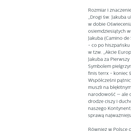
Rozmiar i znaczeni
„Drogi św. Jakuba u
w dobie Oświecenia 
U
osiemdziesiątych w 
Jakuba (Camino de S
S
- co po hiszpańsku
j
w tzw. „Akcie Euro
Jakuba za Pierwszy 
Symbolem pielgrzym
N
finis terrx - koni
Ni
Współcześni pątnic
i 
Pl
muszli na błękitny
W
do
narodowość — ale c
fo
za
drodze ciszy i duc
F
naszego Kontynentu
Te
sprawą najważniejsz
w
fu
Również w Polsce o
Dz