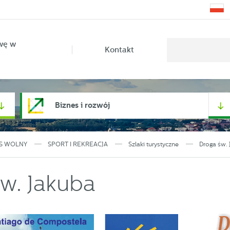
wę w
Kontakt
Biznes i rozwój
S WOLNY
SPORT I REKREACJA
Szlaki turystyczne
Droga św.
w. Jakuba