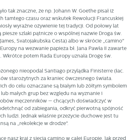
ło tak znaczne, że np. Johann W. Goethe pisał iż
ych tamtego czasu oraz wskutek Rewolucji Francuskiej
osły wyraźne ożywienie tej tradycji. Od połowy lat
 piesze szlaki pątnicze o wspólnej nazwie Droga św.
 James, Svatojakubska Cesta) albo w skrócie „camino"
ać
 Europy na wezwanie papieża bł. Jana Pawła II zawarte
a. Wkrótce potem Rada Europy uznała Drogę św.
nego nieopodal Santiago przylądka Finisterre (łac.
asów starożytnych za kraniec ówczesnego świata.
ej
 ich do celu oznaczane są białym lub żółtym symbolem
h lub małych grup bez względu na wyznanie i
a
o grobów męczenników — chcących doświadczyć w
, odetchnąć od zabiegania, odkryć pierwotną spójność
h ludzi. Jednak właśnie przeżycie duchowe jest tu
ansą na „rekolekcje w drodze".
 nasz kraj z siecią camino w całej Europie. Jak przed