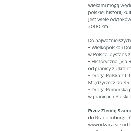
W
fu
wiekami mogą wędro
pr
polskiej historii, 
gw
Jest wiele odcinków
A
3000 km.
An
po
Co
Do najważniejszych
W
wi
- Wielkopolska i D
s
w
w Polsce; dystans 
pr
R
- Historyczna „Via
co
Dz
od granicy z Ukrain
ak
- Droga Polska z Li
Pr
W
Międzyrzecz do Słu
p
pr
- Droga Pomorska p
p
w granicach Polski l
us
p
Przez Ziemię Szamo
do Brandenburgii. 
wywodzącą się od L