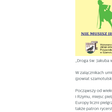
„Droga św. Jakuba 
W załącznikach umi
(powiat szamotulski
Począwszy od wieku
i Rzymu, miejsc pi
Europy liczni pielg
także patron rycer