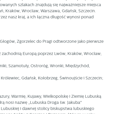
owanych szlakach znajdują się najważniejsze miejsca
znań, Kraków, Wrocław, Warszawa, Gdańsk, Szczecin.
zez nasz kraj, a ich łączna długość wynosi ponad
, Głogów, Zgorzelec do Pragi odtworzone jako pierwsze
d
w z zachodnią Europą poprzez Lwów, Kraków, Wrocław;
rniki, Szamotuły, Ostroróg, Wronki, Międzychód,
h
Królewiec, Gdańsk, Kołobrzeg, Świnoujście i Szczecin;
azury, Warmię, Kujawy, Wielkopolskę i Ziemię Lubuską
rą nosi nazwę „Lubuska Droga św. Jakuba"
ubuskiej i dawnej stolicy biskupstwa lubuskiego