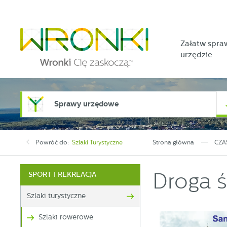
Przejdź do menu.
Przejdź do wyszukiwarki.
Przejdź do treści.
Przejdź do ustawień wielkości czcionki.
Włącz wersję kontrastową strony.
Załatw spra
urzędzie
Sprawy urzędowe
Powróć do:
Szlaki Turystyczne
Strona główna
CZA
Droga ś
SPORT I REKREACJA
Szlaki turystyczne
Szlaki rowerowe