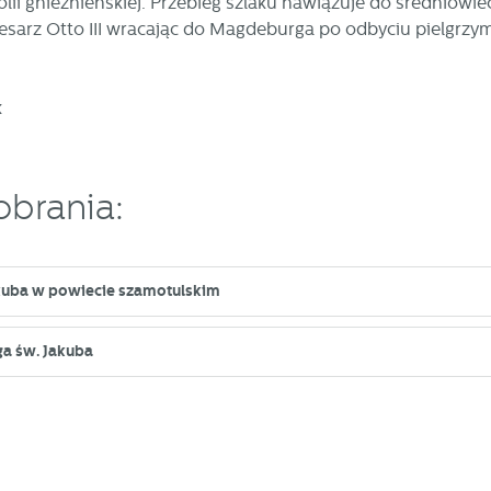
ii gnieźnieńskiej. Przebieg szlaku nawiązuje do średniowie
sarz Otto III wracając do Magdeburga po odbyciu pielgrzymk
k
obrania:
kuba w powiecie szamotulskim
a św. Jakuba