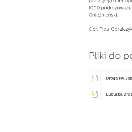
podległego metropol
1000 podróżował ce
Gnieźnieński.
Opr. Piotr Góralczy
Pliki do p
Droga św. Ja
Lubuska Drog