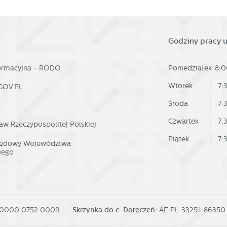
Godziny pracy 
formacyjna - RODO
Poniedziałek
8:0
Wtorek
7:
GOV.PL
Środa
7:
Czwartek
7:
aw Rzeczypospolitej Polskiej
Piątek
7:
rzędowy Województwa
iego
 0000 0752 0009
Skrzynka do e-Doręczeń:
AE:PL-33251-8635