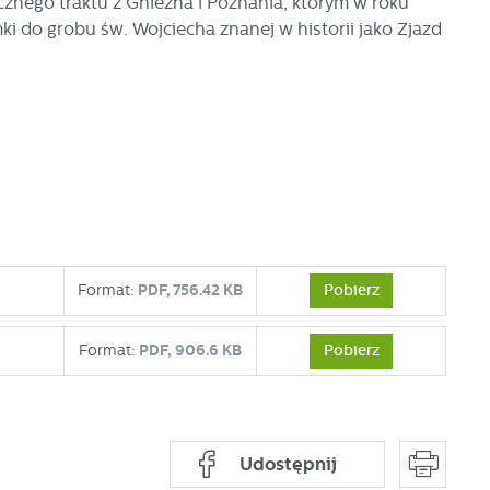
cznego traktu z Gniezna i Poznania, którym w roku
i do grobu św. Wojciecha znanej w historii jako Zjazd
Pobierz
Format:
PDF,
756.42 KB
Pobierz
Format:
PDF,
906.6 KB
Udostępnij