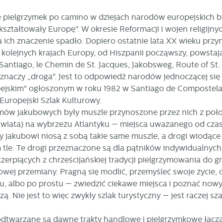
e pielgrzymek po camino w dziejach narodów europejskich by
kształtowały Europę". W okresie Reformacji i wojen religijn
ich znaczenie spadło. Dopiero ostatnie lata XX wieku przyni
stawienia
kolejnych krajach Europy, od Hiszpanii począwszy, powstają
antiago, le Chemin de St. Jacques, Jakobsweg, Route of St.
zanujemy Twoją prywatność. Możesz zmienić ustawienia cookies lub zaakceptow
 znaczy „droga". Jest to odpowiedź narodów jednoczącej się
e wszystkie. W dowolnym momencie możesz dokonać zmiany swoich ustawień.
pejskim" ogłoszonym w roku 1982 w Santiago de Compostel
Europejski Szlak Kulturowy.
ów jakubowych były muszle przynoszone przez nich z położo
iezbędne
ec świata) na wybrzeżu Atlantyku — miejsca uważanego od cz
ezbędne pliki cookies służą do prawidłowego funkcjonowania strony internetow
y jakubowi niosą z sobą takie same muszle, a drogi wiodące
umożliwiają Ci komfortowe korzystanie z oferowanych przez nas usług.
iki cookies odpowiadają na podejmowane przez Ciebie działania w celu m.in.
m tle. Te drogi przeznaczone są dla pątników indywidualnyc
ięcej
stosowania Twoich ustawień preferencji prywatności, logowania czy wypełniani
zerpiących z chrześcijańskiej tradycji pielgrzymowania d
rmularzy. Dzięki plikom cookies strona, z której korzystasz, może działać bez
kłóceń.
howej przemiany. Pragną się modlić, przemyśleć swoje życie
unkcjonalne i personalizacyjne
, albo po prostu — zwiedzić ciekawe miejsca i poznać nowyc
go typu pliki cookies umożliwiają stronie internetowej zapamiętanie
ą. Nie jest to więc zwykły szlak turystyczny — jest raczej sz
prowadzonych przez Ciebie ustawień oraz personalizację określonych
nkcjonalności czy prezentowanych treści.
dtwarzane są dawne trakty handlowe i pielgrzymkowe łączące
ięki tym plikom cookies możemy zapewnić Ci większy komfort korzystania z