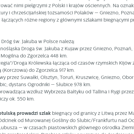
ięcej
nkcjonalności naszej strony poprzez dopasowanie jej do Twoich indywidualnych
wać nimi pielgrzymi z Polski i krajów ościennych. Na oznak
eferencji. Wyrażenie zgody na funkcjonalne i personalizacyjne pliki cookies
Zapisz wybrane
kultury i chrześcijańskiej tożsamości Polaków — Gniezno, Po
arantuje dostępność większej ilości funkcji na stronie.
 łączących różne regiony z głównymi szlakami biegnącymi pr
nalityczne
Zezwól na wszystkie
alityczne pliki cookies pomagają nam rozwijać się i dostosowywać do Twoich
trzeb.
okies analityczne pozwalają na uzyskanie informacji w zakresie wykorzystywania
 Dróg św. Jakuba w Polsce należą:
ięcej
tryny internetowej, miejsca oraz częstotliwości, z jaką odwiedzane są nasze
olnośląska Droga św. Jakuba z Kujaw przez Gniezno, Poznań
erwisy www. Dane pozwalają nam na ocenę naszych serwisów internetowych po
zględem ich popularności wśród użytkowników. Zgromadzone informacje są
z Mogilna do Zgorzelca 448 km.
zetwarzane w formie zanonimizowanej. Wyrażenie zgody na analityczne pliki
eklamowe
 Regia"/Droga Królewska łącząca od czasów rzymskich Kijó
okies gwarantuje dostępność wszystkich funkcjonalności.
ięki reklamowym plikom cookies prezentujemy Ci najciekawsze informacje i
ą (Korczowa) do Zgorzelca 917 km.
tualności na stronach naszych partnerów.
twy przez Suwałki, Olsztyn, Toruń, Kruszwicę, Gniezno, Obo
omocyjne pliki cookies służą do prezentowania Ci naszych komunikatów na
ięcej
bic; dystans Ogrodniki — Słubice 978 km.
odstawie analizy Twoich upodobań oraz Twoich zwyczajów dotyczących
zeglądanej witryny internetowej. Treści promocyjne mogą pojawić się na stronac
rowadząca wzdłuż Wybrzeża Bałtyku od Tallina i Rygi przez 
odmiotów trzecich lub firm będących naszymi partnerami oraz innych dostawców
iczy ok. 550 km.
ług. Firmy te działają w charakterze pośredników prezentujących nasze treści w
ostaci wiadomości, ofert, komunikatów mediów społecznościowych.
tulską prowadzi szlak
biegnący od granicy z Litwą przez M
Odcinek od Murowanej Gośliny do Slubic/Frankfurtu nad Od
ubusza — w czasach piastowskich głównego ośrodka Ziemi L