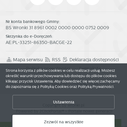
Nr konta bankowego Gminy:
BS Wronki 31 8961 0002 0000 0000 0752 0009
Skrzynka do e-Doręczeń:
AE:PL-33251-86350-BACGE-22
Mapa serwisu
RSS
Deklaracja dostępności
Polityka prywatności
Sygnalista
Strona korzysta z plików cookies w celu realizacji usług. Możesz
określić warunki przechowywania lub dostępu do plików cookies
klikając przycisk Ustawienia. Aby dowiedzieć się więcej zachęcamy
Odwiedzin: 3816026
Online: 292
do zapoznania się z Polityką Cookies oraz Polityką Prywatności.
Zapisz wybrane
Ustawienia
Copyright by wronki.pl
Powered by
2ClickPortal®
- Portale nowej generacji
Zezwól na wszystkie
Zezwól na wszystkie