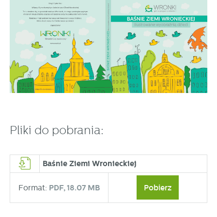
partnerami oraz innych dostawców usług. Firmy te działają
w charakterze pośredników prezentujących nasze treści w
postaci wiadomości, ofert, komunikatów mediów
społecznościowych.
Pliki do pobrania:
Baśnie Ziemi Wronieckiej
Format:
PDF,
18.07 MB
Pobierz