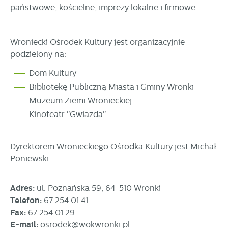
partnerami oraz innych dostawców usług. Firmy te działają
państwowe, kościelne, imprezy lokalne i firmowe.
w charakterze pośredników prezentujących nasze treści w
postaci wiadomości, ofert, komunikatów mediów
społecznościowych.
Wroniecki Ośrodek Kultury jest organizacyjnie
podzielony na:
Dom Kultury
Bibliotekę Publiczną Miasta i Gminy Wronki
Muzeum Ziemi Wronieckiej
Kinoteatr "Gwiazda"
Dyrektorem Wronieckiego Ośrodka Kultury jest Michał
Poniewski.
Adres:
ul. Poznańska 59, 64-510 Wronki
Telefon:
67 254 01 41
Fax:
67 254 01 29
E-mail:
osrodek@wokwronki.pl